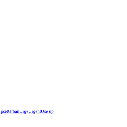
pset
Urban
Urge
Urgent
Use up