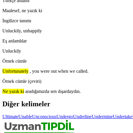
Türkçe anlamı
Maalesef, ne yazık ki
İngilizce tanımı
Unluckily, unhappily
Eş anlamlılar
Unluckily
Örnek cümle
Unfortunately
, you were out when we called.
Örnek cümle (çeviri)
Ne yazık ki
aradığımızda sen dışardaydın.
Diğer kelimeler
Ultimate
Unable
Unconscious
Undergo
Underline
Undermine
Undertake