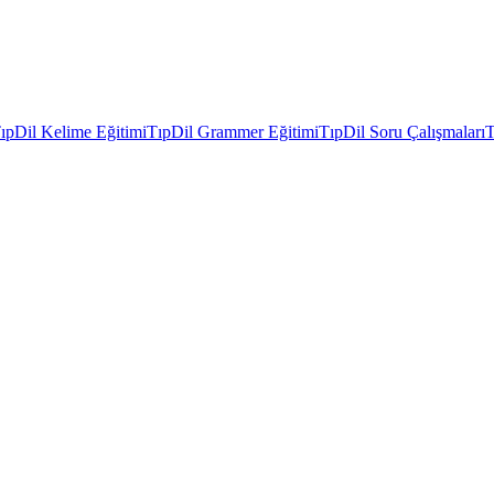
ıpDil Kelime Eğitimi
TıpDil Grammer Eğitimi
TıpDil Soru Çalışmaları
T