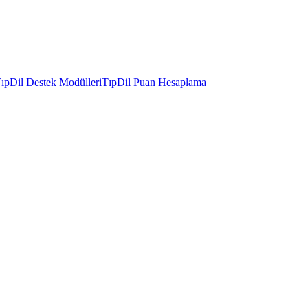
ıpDil Destek Modülleri
TıpDil Puan Hesaplama