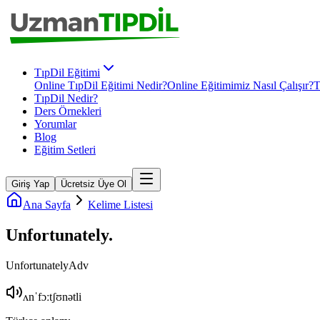
TıpDil Eğitimi
Online TıpDil Eğitimi Nedir?
Online Eğitimimiz Nasıl Çalışır?
T
TıpDil Nedir?
Ders Örnekleri
Yorumlar
Blog
Eğitim Setleri
Giriş Yap
Ücretsiz Üye Ol
Ana Sayfa
Kelime Listesi
Unfortunately
.
Unfortunately
Adv
ʌnˈfɔːtʃʊnətli