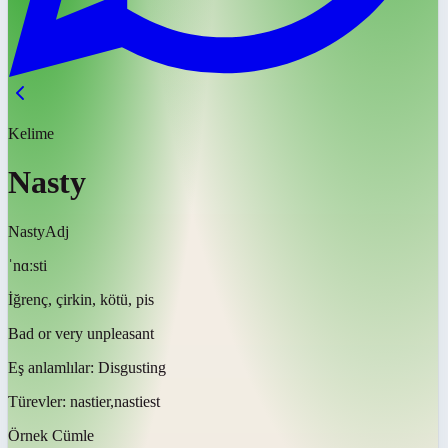
Kelime
Nasty
Nasty
Adj
ˈnɑːsti
İğrenç, çirkin, kötü, pis
Bad or very unpleasant
Eş anlamlılar:
Disgusting
Türevler:
nastier,nastiest
Örnek Cümle