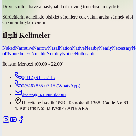
Drivers often have a
nasty
habit of driving too close to cyclists.
Sürücülerin genellikle bisiklet sürenlere çok yakın araba sürmek gibi
çirkin
bir huyları vardır.
İlgili Kelimeler
Naked
Narrative
Narrow
Nasal
Nation
Native
Nearby
Nearly
Necessary
Ne
off
Nonetheless
Notable
Notably
Notice
Noticeable
İletişim Merkezi (09.00 - 22.00)
0(312) 911 37 15
0(546) 855 07 15
(WhatsApp)
destek@uzmandil.com
Hacettepe İvedik OSB. Teknokenti 1368. Cadde No.61,
4. Kat Ofis No: 32 İvedik / ANKARA