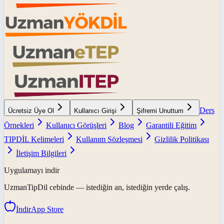
Ders
Ücretsiz Üye Ol
Kullanıcı Girişi
Şifremi Unuttum
Örnekleri
Kullanıcı Görüşleri
Blog
Garantili Eğitim
TIPDİL Kelimeleri
Kullanım Sözleşmesi
Gizlilik Politikası
İletişim Bilgileri
Uygulamayı indir
UzmanTipDil
cebinde — istediğin an, istediğin yerde çalış.
İndir
App Store