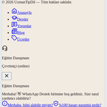
©
2026
UzmanTipDil
— Tüm hakları saklıdır.
Anasayfa
Dersler
Yorumlar
Blog
Ücretler
Eğitim Danışmanı
Çevrimiçi (online)
Eğitim Danışmanı
Merhaba! 👋
WhatsApp Destek
birimine hoş geldiniz. Size nasıl
yardımcı olabiliriz?
Merhaba, bilgi alabilir miyim?
%100 başarı garantisi nedir?