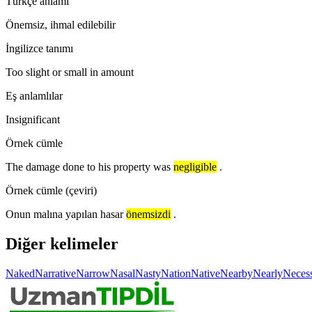
Türkçe anlamı
Önemsiz, ihmal edilebilir
İngilizce tanımı
Too slight or small in amount
Eş anlamlılar
Insignificant
Örnek cümle
The damage done to his property was
negligible
.
Örnek cümle (çeviri)
Onun malına yapılan hasar
önemsizdi
.
Diğer kelimeler
Naked
Narrative
Narrow
Nasal
Nasty
Nation
Native
Nearby
Nearly
Neces