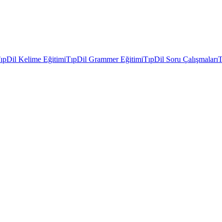
ıpDil Kelime Eğitimi
TıpDil Grammer Eğitimi
TıpDil Soru Çalışmaları
T