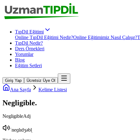
TıpDil Eğitimi
Online TıpDil Eğitimi Nedir?
Online Eğitimimiz Nasıl Çalışır?
T
TıpDil Nedir?
Ders Örnekleri
Yorumlar
Blog
Eğitim Setleri
Giriş Yap
Ücretsiz Üye Ol
Ana Sayfa
Kelime Listesi
Negligible
.
Negligible
Adj
ˈneɡlɪdʒəbl̩