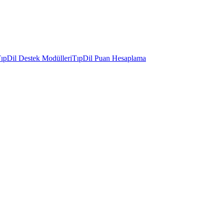
ıpDil Destek Modülleri
TıpDil Puan Hesaplama