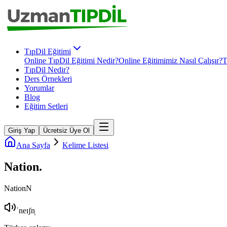
TıpDil Eğitimi
Online TıpDil Eğitimi Nedir?
Online Eğitimimiz Nasıl Çalışır?
T
TıpDil Nedir?
Ders Örnekleri
Yorumlar
Blog
Eğitim Setleri
Giriş Yap
Ücretsiz Üye Ol
Ana Sayfa
Kelime Listesi
Nation
.
Nation
N
ˈneɪʃn̩