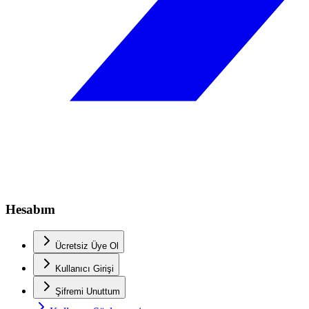
Hesabım
Ücretsiz Üye Ol
Kullanıcı Girişi
Şifremi Unuttum