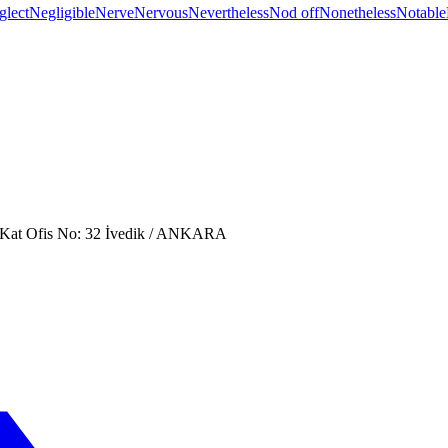
glect
Negligible
Nerve
Nervous
Nevertheless
Nod off
Nonetheless
Notable
. Kat Ofis No: 32 İvedik / ANKARA