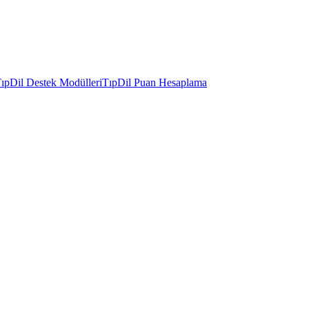
ıpDil Destek Modülleri
TıpDil Puan Hesaplama