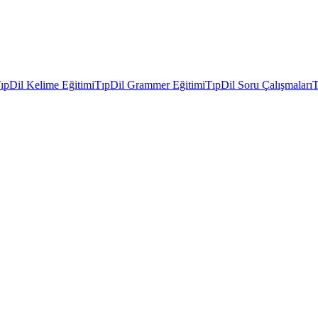
ıpDil Kelime Eğitimi
TıpDil Grammer Eğitimi
TıpDil Soru Çalışmaları
T