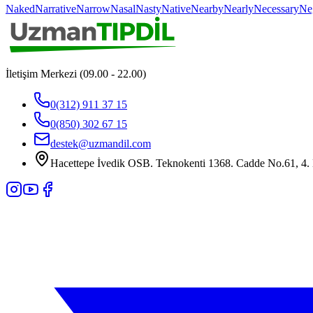
Naked
Narrative
Narrow
Nasal
Nasty
Native
Nearby
Nearly
Necessary
Ne
İletişim Merkezi (09.00 - 22.00)
0(312) 911 37 15
0(850) 302 67 15
destek@uzmandil.com
Hacettepe İvedik OSB. Teknokenti 1368. Cadde No.61, 4