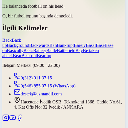
He
balanced
a football on his head.
O, bir futbol topunu başında
dengeledi
.
İlgili Kelimeler
Back
Back
up
Background
Backwards
Ban
Bankrupt
Barely
Basal
Base
Base
on
Basically
Basis
Battery
Battle
Battlefield
Bay
Be taken
aback
Bear
Bear out
Bear up
İletişim Merkezi (09.00 - 22.00)
0(312) 911 37 15
0(546) 855 07 15
(WhatsApp)
destek@uzmandil.com
Hacettepe İvedik OSB. Teknokenti 1368. Cadde No.61,
4. Kat Ofis No: 32 İvedik / ANKARA