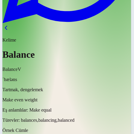
Kelime
Balance
Balance
V
ˈbæləns
Tartmak, dengelemek
Make even weight
Eş anlamlılar:
Make equal
Türevler:
balances,balancing,balanced
Örnek Cümle