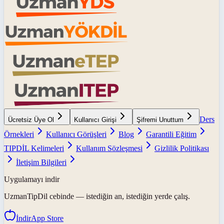
Ders
Ücretsiz Üye Ol
Kullanıcı Girişi
Şifremi Unuttum
Örnekleri
Kullanıcı Görüşleri
Blog
Garantili Eğitim
TIPDİL Kelimeleri
Kullanım Sözleşmesi
Gizlilik Politikası
İletişim Bilgileri
Uygulamayı indir
UzmanTipDil
cebinde — istediğin an, istediğin yerde çalış.
İndir
App Store