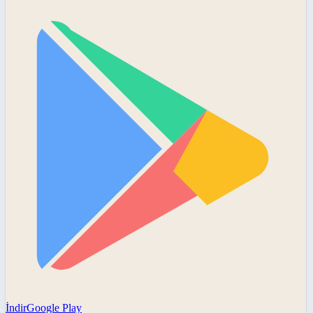
İndir
Google Play