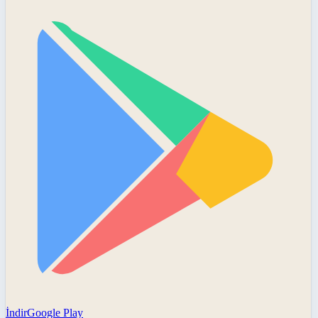
İndir
Google Play