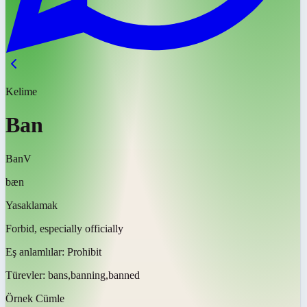
Kelime
Ban
Ban
V
bæn
Yasaklamak
Forbid, especially officially
Eş anlamlılar:
Prohibit
Türevler:
bans,banning,banned
Örnek Cümle