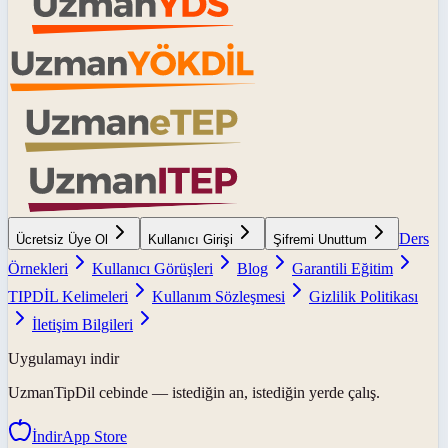
Ders
Ücretsiz Üye Ol
Kullanıcı Girişi
Şifremi Unuttum
Örnekleri
Kullanıcı Görüşleri
Blog
Garantili Eğitim
TIPDİL Kelimeleri
Kullanım Sözleşmesi
Gizlilik Politikası
İletişim Bilgileri
Uygulamayı indir
UzmanTipDil
cebinde — istediğin an, istediğin yerde çalış.
İndir
App Store