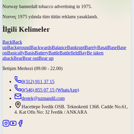
Norway
banned
all tobacco advertising in 1975.
Norveç 1975 yılında tüm tütün reklamı
yasaklandı
.
İlgili Kelimeler
Back
Back
up
Background
Backwards
Balance
Bankrupt
Barely
Basal
Base
Base
on
Basically
Basis
Battery
Battle
Battlefield
Bay
Be taken
aback
Bear
Bear out
Bear up
İletişim Merkezi (09.00 - 22.00)
0(312) 911 37 15
0(546) 855 07 15
(WhatsApp)
destek@uzmandil.com
Hacettepe İvedik OSB. Teknokenti 1368. Cadde No.61,
4. Kat Ofis No: 32 İvedik / ANKARA