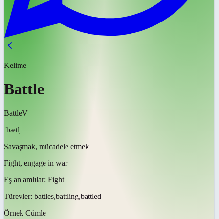
Kelime
Battle
Battle
V
ˈbætl̩
Savaşmak, mücadele etmek
Fight, engage in war
Eş anlamlılar:
Fight
Türevler:
battles,battling,battled
Örnek Cümle