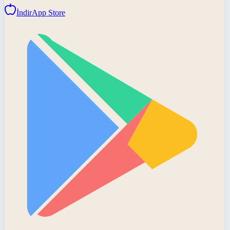
İndir
App Store