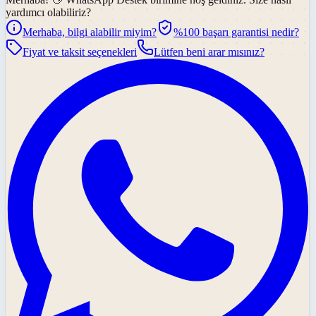
yardımcı olabiliriz?
Merhaba, bilgi alabilir miyim?
%100 başarı garantisi nedir?
Fiyat ve taksit seçenekleri
Lütfen beni arar mısınız?