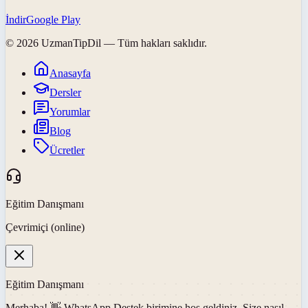
İndir
Google Play
©
2026
UzmanTipDil
— Tüm hakları saklıdır.
Anasayfa
Dersler
Yorumlar
Blog
Ücretler
Eğitim Danışmanı
Çevrimiçi (online)
Eğitim Danışmanı
Merhaba! 👋
WhatsApp Destek
birimine hoş geldiniz. Size nasıl