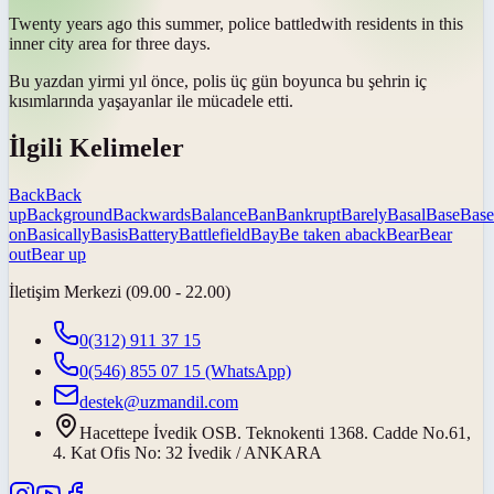
Twenty years ago this summer, police
battled
with residents in this
inner city area for three days.
Bu yazdan yirmi yıl önce, polis üç gün boyunca bu şehrin iç
kısımlarında yaşayanlar ile
mücadele etti
.
İlgili Kelimeler
Back
Back
up
Background
Backwards
Balance
Ban
Bankrupt
Barely
Basal
Base
Base
on
Basically
Basis
Battery
Battlefield
Bay
Be taken aback
Bear
Bear
out
Bear up
İletişim Merkezi (09.00 - 22.00)
0(312) 911 37 15
0(546) 855 07 15
(WhatsApp)
destek@uzmandil.com
Hacettepe İvedik OSB. Teknokenti 1368. Cadde No.61,
4. Kat Ofis No: 32 İvedik / ANKARA