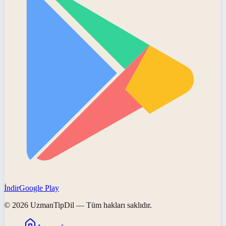
İndir
Google Play
©
2026
UzmanTipDil
— Tüm hakları saklıdır.