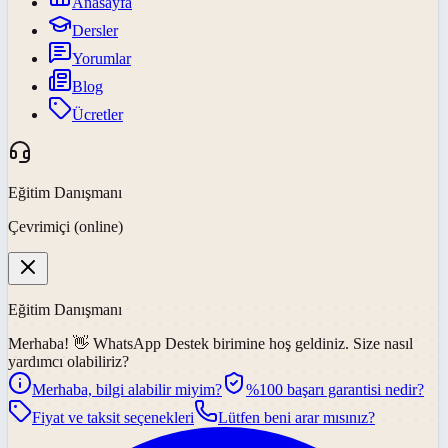
Anasayfa
Dersler
Yorumlar
Blog
Ücretler
Eğitim Danışmanı
Çevrimiçi (online)
Eğitim Danışmanı
Merhaba! 👋
WhatsApp Destek
birimine hoş geldiniz. Size nasıl
yardımcı olabiliriz?
Merhaba, bilgi alabilir miyim?
%100 başarı garantisi nedir?
Fiyat ve taksit seçenekleri
Lütfen beni arar mısınız?