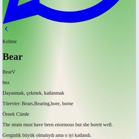
Kelime
Bear
Bear
V
beə
Dayanmak, çekmek, katlanmak
Türevler:
Bears,Bearing,bore, borne
Örnek Cümle
The strain must have been enormous but she
bore
it well.
Gerginlik büyük olmalıydı ama o iyi
katlandı
.