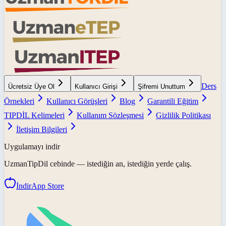
Ders
Ücretsiz Üye Ol
Kullanıcı Girişi
Şifremi Unuttum
Örnekleri
Kullanıcı Görüşleri
Blog
Garantili Eğitim
TIPDİL Kelimeleri
Kullanım Sözleşmesi
Gizlilik Politikası
İletişim Bilgileri
Uygulamayı indir
UzmanTipDil
cebinde — istediğin an, istediğin yerde çalış.
İndir
App Store