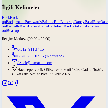
İlgili Kelimeler
Back
Back
up
Background
Backwards
Balance
Ban
Bankrupt
Barely
Basal
Base
Base
on
Basically
Basis
Battery
Battle
Battlefield
Bay
Be taken aback
Bear
out
Bear up
İletişim Merkezi (09.00 - 22.00)
0(312) 911 37 15
0(546) 855 07 15
(WhatsApp)
destek@uzmandil.com
Hacettepe İvedik OSB. Teknokenti 1368. Cadde No.61,
4. Kat Ofis No: 32 İvedik / ANKARA