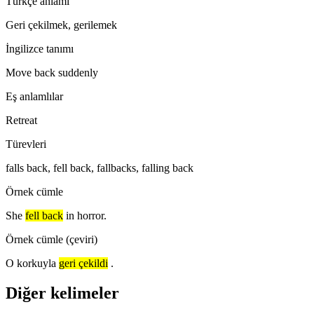
Türkçe anlamı
Geri çekilmek, gerilemek
İngilizce tanımı
Move back suddenly
Eş anlamlılar
Retreat
Türevleri
falls back, fell back, fallbacks, falling back
Örnek cümle
She
fell back
in horror.
Örnek cümle (çeviri)
O korkuyla
geri çekildi
.
Diğer kelimeler