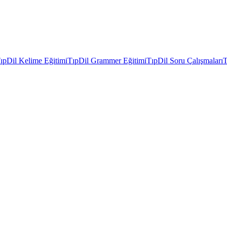
ıpDil Kelime Eğitimi
TıpDil Grammer Eğitimi
TıpDil Soru Çalışmaları
T