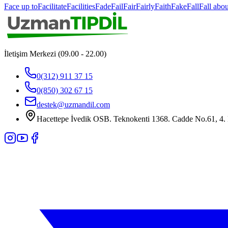
Face up to
Facilitate
Facilities
Fade
Fail
Fair
Fairly
Faith
Fake
Fall
Fall abou
İletişim Merkezi (09.00 - 22.00)
0(312) 911 37 15
0(850) 302 67 15
destek@uzmandil.com
Hacettepe İvedik OSB. Teknokenti 1368. Cadde No.61, 4