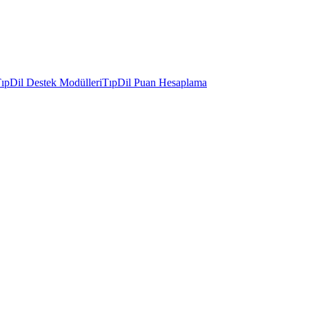
ıpDil Destek Modülleri
TıpDil Puan Hesaplama