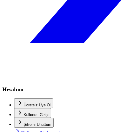
Hesabım
Ücretsiz Üye Ol
Kullanıcı Girişi
Şifremi Unuttum