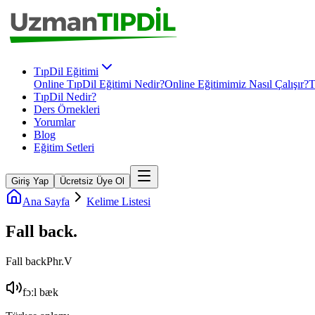
TıpDil Eğitimi
Online TıpDil Eğitimi Nedir?
Online Eğitimimiz Nasıl Çalışır?
T
TıpDil Nedir?
Ders Örnekleri
Yorumlar
Blog
Eğitim Setleri
Giriş Yap
Ücretsiz Üye Ol
Ana Sayfa
Kelime Listesi
Fall back
.
Fall back
Phr.V
fɔːl bæk