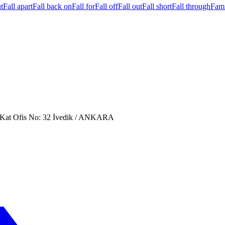
t
Fall apart
Fall back on
Fall for
Fall off
Fall out
Fall short
Fall through
Fami
. Kat Ofis No: 32 İvedik / ANKARA