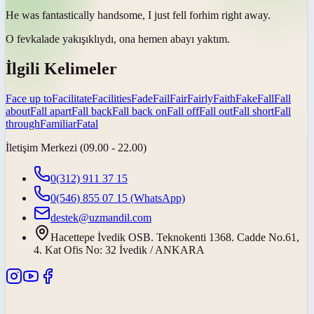
He was fantastically handsome, I just
fell for
him right away.
O fevkalade yakışıklıydı, ona hemen
abayı yaktım
.
İlgili Kelimeler
Face up to
Facilitate
Facilities
Fade
Fail
Fair
Fairly
Faith
Fake
Fall
Fall
about
Fall apart
Fall back
Fall back on
Fall off
Fall out
Fall short
Fall
through
Familiar
Fatal
İletişim Merkezi (09.00 - 22.00)
0(312) 911 37 15
0(546) 855 07 15
(WhatsApp)
destek@uzmandil.com
Hacettepe İvedik OSB. Teknokenti 1368. Cadde No.61,
4. Kat Ofis No: 32 İvedik / ANKARA