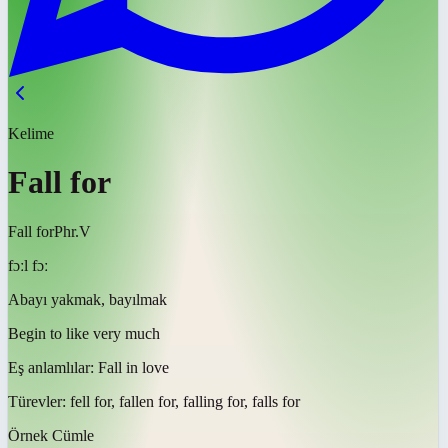
Kelime
Fall for
Fall for
Phr.V
fɔːl fɔː
Abayı yakmak, bayılmak
Begin to like very much
Eş anlamlılar:
Fall in love
Türevler:
fell for, fallen for, falling for, falls for
Örnek Cümle