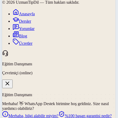
©
2026
UzmanTipDil
— Tüm hakları saklıdır.
Anasayfa
Dersler
Yorumlar
Blog
Ücretler
Eğitim Danışmanı
Çevrimiçi (online)
Eğitim Danışmanı
Merhaba! 👋
WhatsApp Destek
birimine hoş geldiniz. Size nasıl
yardımcı olabiliriz?
Merhaba, bilgi alabilir miyim?
%100 başarı garantisi nedir?