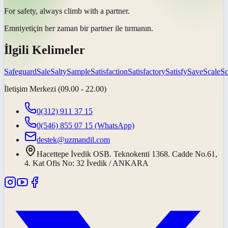
For
safety
, always climb with a partner.
Emniyet
için her zaman bir partner ile tırmanın.
İlgili Kelimeler
Safeguard
Sale
Salty
Sample
Satisfaction
Satisfactory
Satisfy
Save
Scale
Sc
İletişim Merkezi (09.00 - 22.00)
0(312) 911 37 15
0(546) 855 07 15
(WhatsApp)
destek@uzmandil.com
Hacettepe İvedik OSB. Teknokenti 1368. Cadde No.61,
4. Kat Ofis No: 32 İvedik / ANKARA