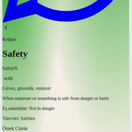
Kelime
Safety
Safety
N
ˈseɪfti
Güven, güvenlik, emniyet
When someone or something is safe from danger or harm
Eş anlamlılar:
Not in danger
Türevler:
Safeties
Örnek Cümle