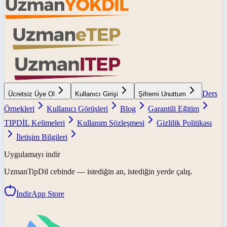
Ders
Ücretsiz Üye Ol
Kullanıcı Girişi
Şifremi Unuttum
Örnekleri
Kullanıcı Görüşleri
Blog
Garantili Eğitim
TIPDİL Kelimeleri
Kullanım Sözleşmesi
Gizlilik Politikası
İletişim Bilgileri
Uygulamayı indir
UzmanTipDil
cebinde — istediğin an, istediğin yerde çalış.
İndir
App Store