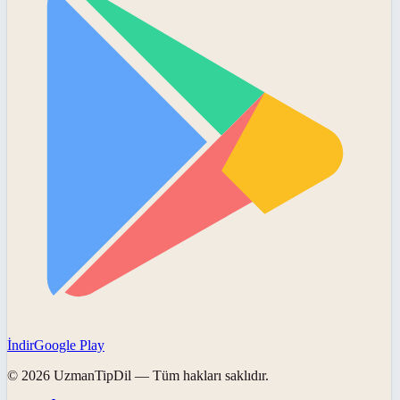
İndir
Google Play
©
2026
UzmanTipDil
— Tüm hakları saklıdır.