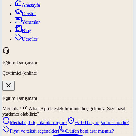
Anasayfa
Dersler
Yorumlar
Blog
Ücretler
Eğitim Danışmanı
Çevrimiçi (online)
Eğitim Danışmanı
Merhaba! 👋
WhatsApp Destek
birimine hoş geldiniz. Size nasıl
yardımcı olabiliriz?
Merhaba, bilgi alabilir miyim?
%100 başarı garantisi nedir?
Fiyat ve taksit seçenekleri
Lütfen beni arar mısınız?