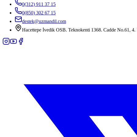
0(312) 911 37 15
0(850) 302 67 15
destek@uzmandil.com
Hacettepe İvedik OSB. Teknokenti 1368. Cadde No.61, 4