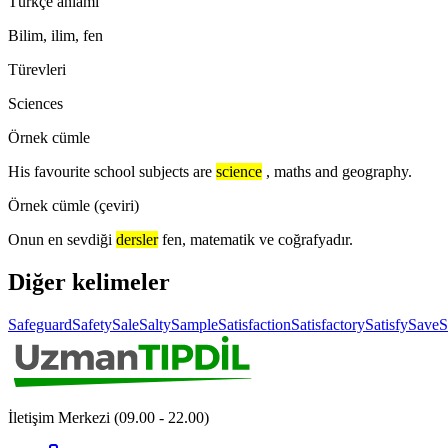
Türkçe anlamı
Bilim, ilim, fen
Türevleri
Sciences
Örnek cümle
His favourite school subjects are
science
, maths and geography.
Örnek cümle (çeviri)
Onun en sevdiği
dersler
fen, matematik ve coğrafyadır.
Diğer kelimeler
Safeguard
Safety
Sale
Salty
Sample
Satisfaction
Satisfactory
Satisfy
Save
S
İletişim Merkezi (09.00 - 22.00)