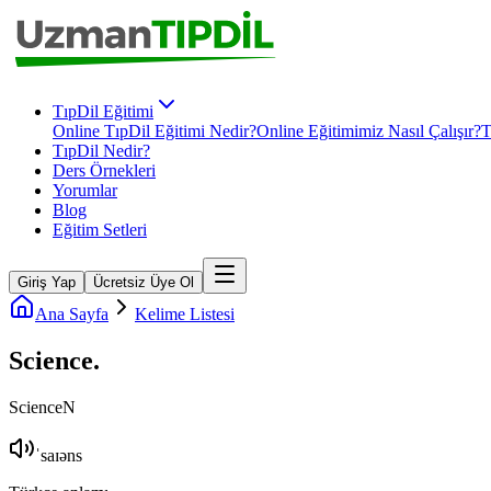
TıpDil Eğitimi
Online TıpDil Eğitimi Nedir?
Online Eğitimimiz Nasıl Çalışır?
T
TıpDil Nedir?
Ders Örnekleri
Yorumlar
Blog
Eğitim Setleri
Giriş Yap
Ücretsiz Üye Ol
Ana Sayfa
Kelime Listesi
Science
.
Science
N
ˈsaɪəns