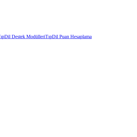
ıpDil Destek Modülleri
TıpDil Puan Hesaplama