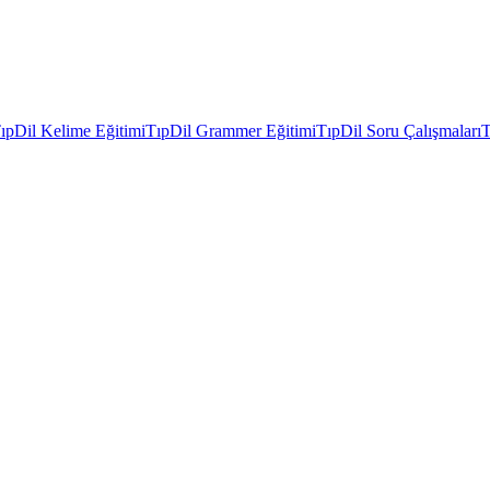
ıpDil Kelime Eğitimi
TıpDil Grammer Eğitimi
TıpDil Soru Çalışmaları
T