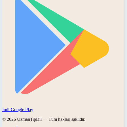
İndir
Google Play
©
2026
UzmanTipDil
— Tüm hakları saklıdır.