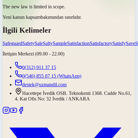
The new law is limited in
scope
.
Yeni kanun
kapsam
bakımından sınırlıdır.
İlgili Kelimeler
Safeguard
Safety
Sale
Salty
Sample
Satisfaction
Satisfactory
Satisfy
Save
S
İletişim Merkezi (09.00 - 22.00)
0(312) 911 37 15
0(546) 855 07 15
(WhatsApp)
destek@uzmandil.com
Hacettepe İvedik OSB. Teknokenti 1368. Cadde No.61,
4. Kat Ofis No: 32 İvedik / ANKARA