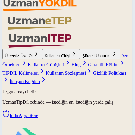
Ders
Ücretsiz Üye Ol
Kullanıcı Girişi
Şifremi Unuttum
Örnekleri
Kullanıcı Görüşleri
Blog
Garantili Eğitim
TIPDİL Kelimeleri
Kullanım Sözleşmesi
Gizlilik Politikası
İletişim Bilgileri
Uygulamayı indir
UzmanTipDil
cebinde — istediğin an, istediğin yerde çalış.
İndir
App Store