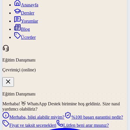
Anasayfa
Dersler
Yorumlar
Blog
Ücretler
Eğitim Danışmanı
Çevrimiçi (online)
Eğitim Danışmanı
Merhaba! 👋
WhatsApp Destek
birimine hoş geldiniz. Size nasıl
yardımcı olabiliriz?
Merhaba, bilgi alabilir miyim?
%100 başarı garantisi nedir?
Fiyat ve taksit seçenekleri
Lütfen beni arar mısınız?