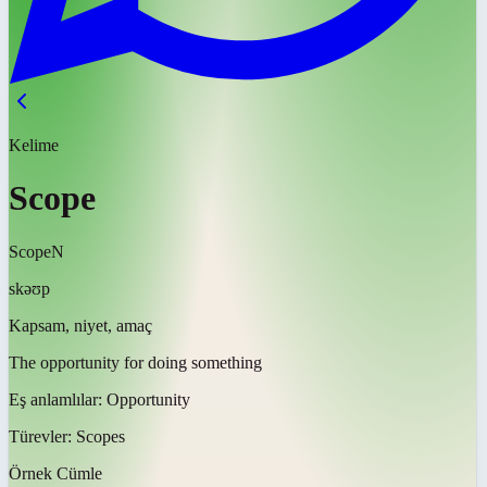
Kelime
Scope
Scope
N
skəʊp
Kapsam, niyet, amaç
The opportunity for doing something
Eş anlamlılar:
Opportunity
Türevler:
Scopes
Örnek Cümle