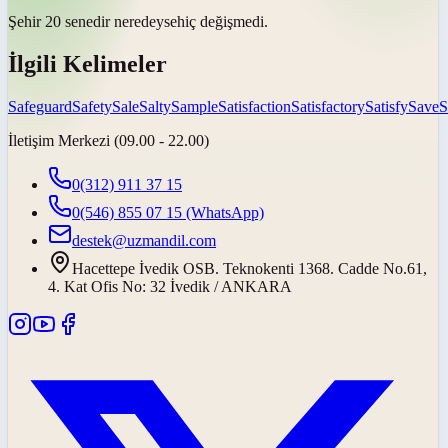
Şehir 20 senedir
neredeyse
hiç değişmedi.
İlgili Kelimeler
Safeguard
Safety
Sale
Salty
Sample
Satisfaction
Satisfactory
Satisfy
Save
S
İletişim Merkezi (09.00 - 22.00)
0(312) 911 37 15
0(546) 855 07 15
(WhatsApp)
destek@uzmandil.com
Hacettepe İvedik OSB. Teknokenti 1368. Cadde No.61,
4. Kat Ofis No: 32 İvedik / ANKARA