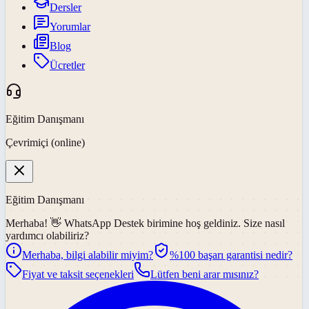
Dersler
Yorumlar
Blog
Ücretler
Eğitim Danışmanı
Çevrimiçi (online)
Eğitim Danışmanı
Merhaba! 👋
WhatsApp Destek
birimine hoş geldiniz. Size nasıl
yardımcı olabiliriz?
Merhaba, bilgi alabilir miyim?
%100 başarı garantisi nedir?
Fiyat ve taksit seçenekleri
Lütfen beni arar mısınız?