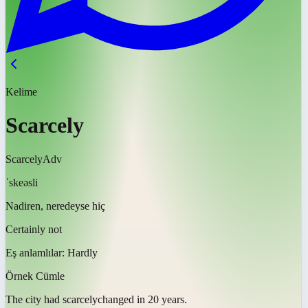
Kelime
Scarcely
Scarcely
Adv
ˈskeəsli
Nadiren, neredeyse hiç
Certainly not
Eş anlamlılar:
Hardly
Örnek Cümle
The city had
scarcely
changed in 20 years.