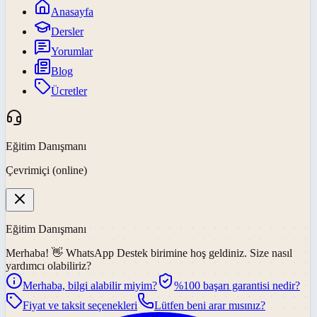
Anasayfa
Dersler
Yorumlar
Blog
Ücretler
Eğitim Danışmanı
Çevrimiçi (online)
Eğitim Danışmanı
Merhaba! 👋
WhatsApp Destek
birimine hoş geldiniz. Size nasıl
yardımcı olabiliriz?
Merhaba, bilgi alabilir miyim?
%100 başarı garantisi nedir?
Fiyat ve taksit seçenekleri
Lütfen beni arar mısınız?