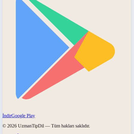
İndir
Google Play
©
2026
UzmanTipDil
— Tüm hakları saklıdır.