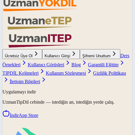
Ders
Ücretsiz Üye Ol
Kullanıcı Girişi
Şifremi Unuttum
Örnekleri
Kullanıcı Görüşleri
Blog
Garantili Eğitim
TIPDİL Kelimeleri
Kullanım Sözleşmesi
Gizlilik Politikası
İletişim Bilgileri
Uygulamayı indir
UzmanTipDil
cebinde — istediğin an, istediğin yerde çalış.
İndir
App Store