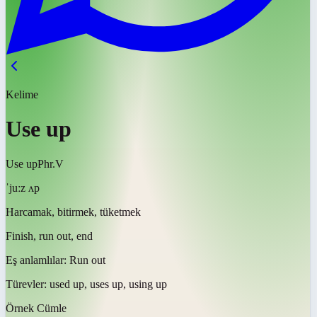
Kelime
Use up
Use up
Phr.V
ˈjuːz ʌp
Harcamak, bitirmek, tüketmek
Finish, run out, end
Eş anlamlılar:
Run out
Türevler:
used up, uses up, using up
Örnek Cümle