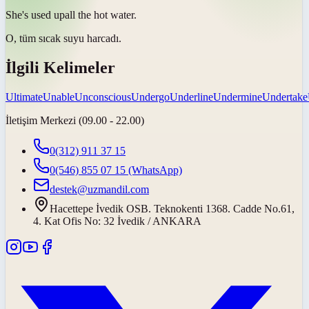
She's
used up
all the hot water.
O, tüm sıcak suyu
harcadı
.
İlgili Kelimeler
Ultimate
Unable
Unconscious
Undergo
Underline
Undermine
Undertake
İletişim Merkezi (09.00 - 22.00)
0(312) 911 37 15
0(546) 855 07 15
(WhatsApp)
destek@uzmandil.com
Hacettepe İvedik OSB. Teknokenti 1368. Cadde No.61,
4. Kat Ofis No: 32 İvedik / ANKARA