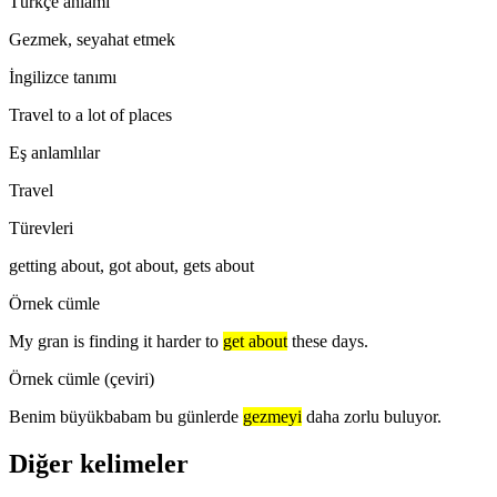
Türkçe anlamı
Gezmek, seyahat etmek
İngilizce tanımı
Travel to a lot of places
Eş anlamlılar
Travel
Türevleri
getting about, got about, gets about
Örnek cümle
My gran is finding it harder to
get about
these days.
Örnek cümle (çeviri)
Benim büyükbabam bu günlerde
gezmeyi
daha zorlu buluyor.
Diğer kelimeler