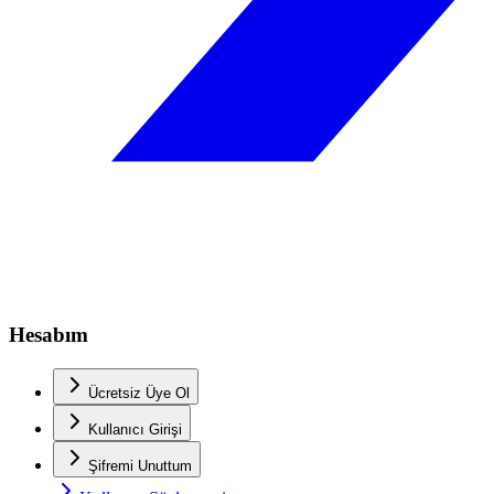
Hesabım
Ücretsiz Üye Ol
Kullanıcı Girişi
Şifremi Unuttum