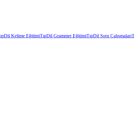
ıpDil Kelime Eğitimi
TıpDil Grammer Eğitimi
TıpDil Soru Çalışmaları
T