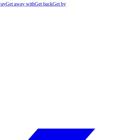
way
Get away with
Get back
Get by