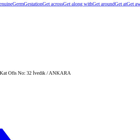
enuine
Germ
Gestation
Get across
Get along with
Get around
Get at
Get a
. Kat Ofis No: 32 İvedik / ANKARA