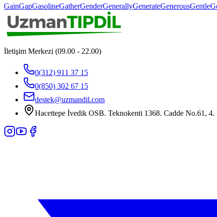
Gain
Gap
Gasoline
Gather
Gender
Generally
Generate
Generous
Gentle
G
İletişim Merkezi (09.00 - 22.00)
0(312) 911 37 15
0(850) 302 67 15
destek@uzmandil.com
Hacettepe İvedik OSB. Teknokenti 1368. Cadde No.61, 4