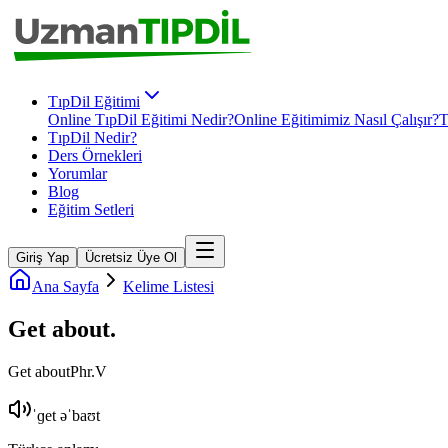
TıpDil Eğitimi
Online TıpDil Eğitimi Nedir?
Online Eğitimimiz Nasıl Çalışır?
T
TıpDil Nedir?
Ders Örnekleri
Yorumlar
Blog
Eğitim Setleri
Giriş Yap
Ücretsiz Üye Ol
Ana Sayfa
Kelime Listesi
Get about
.
Get about
Phr.V
ˈɡet əˈbaʊt