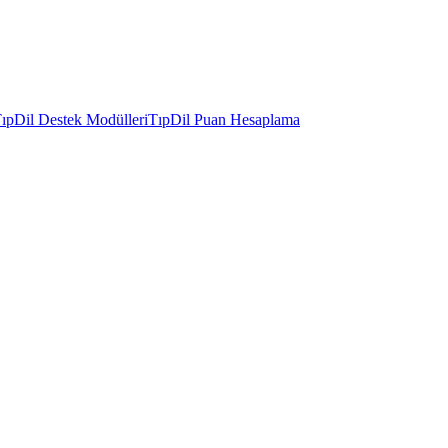
ıpDil Destek Modülleri
TıpDil Puan Hesaplama