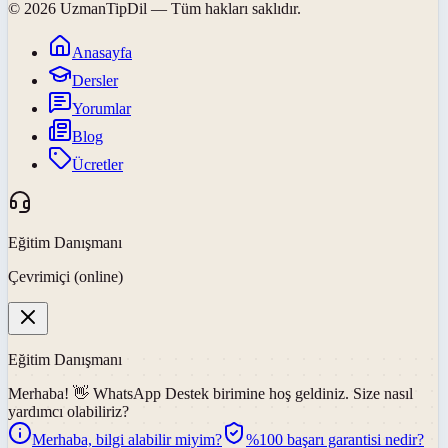
©
2026
UzmanTipDil
— Tüm hakları saklıdır.
Anasayfa
Dersler
Yorumlar
Blog
Ücretler
Eğitim Danışmanı
Çevrimiçi (online)
Eğitim Danışmanı
Merhaba! 👋
WhatsApp Destek
birimine hoş geldiniz. Size nasıl
yardımcı olabiliriz?
Merhaba, bilgi alabilir miyim?
%100 başarı garantisi nedir?