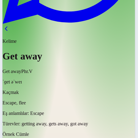
Kelime
Get away
Get away
Phr.V
ˈɡet əˈweɪ
Kaçmak
Escape, flee
Eş anlamlılar:
Escape
Türevler:
getting away, gets away, got away
Örnek Cümle