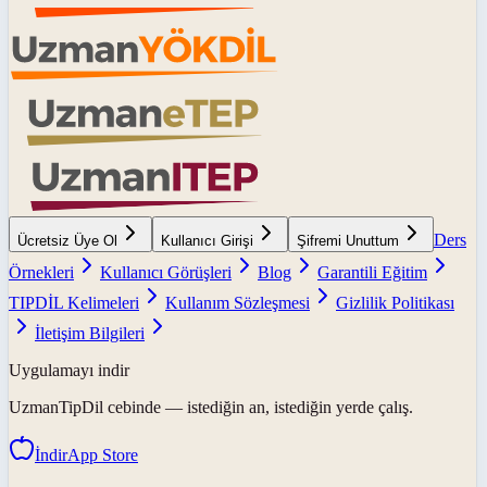
Ders
Ücretsiz Üye Ol
Kullanıcı Girişi
Şifremi Unuttum
Örnekleri
Kullanıcı Görüşleri
Blog
Garantili Eğitim
TIPDİL Kelimeleri
Kullanım Sözleşmesi
Gizlilik Politikası
İletişim Bilgileri
Uygulamayı indir
UzmanTipDil
cebinde — istediğin an, istediğin yerde çalış.
İndir
App Store