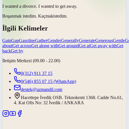
I wanted a divorce. I wanted to
get away
.
Boşanmak istedim.
Kaçmak
istedim.
İlgili Kelimeler
Gain
Gap
Gasoline
Gather
Gender
Generally
Generate
Generous
Gentle
G
about
Get across
Get along with
Get around
Get at
Get away with
Get
back
Get by
İletişim Merkezi (09.00 - 22.00)
0(312) 911 37 15
0(546) 855 07 15
(WhatsApp)
destek@uzmandil.com
Hacettepe İvedik OSB. Teknokenti 1368. Cadde No.61,
4. Kat Ofis No: 32 İvedik / ANKARA