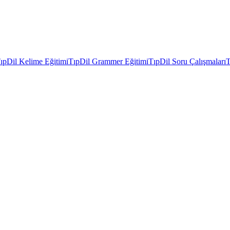
ıpDil Kelime Eğitimi
TıpDil Grammer Eğitimi
TıpDil Soru Çalışmaları
T