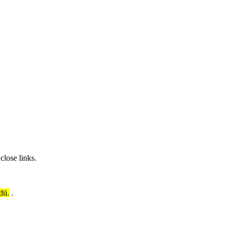
close links.
dü.
.