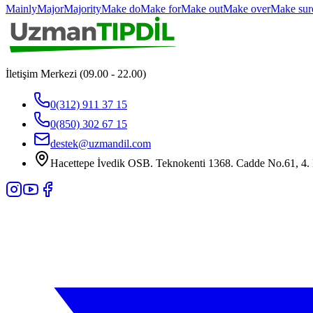
Mainly
Major
Majority
Make do
Make for
Make out
Make over
Make sur
İletişim Merkezi (09.00 - 22.00)
0(312) 911 37 15
0(850) 302 67 15
destek@uzmandil.com
Hacettepe İvedik OSB. Teknokenti 1368. Cadde No.61, 4