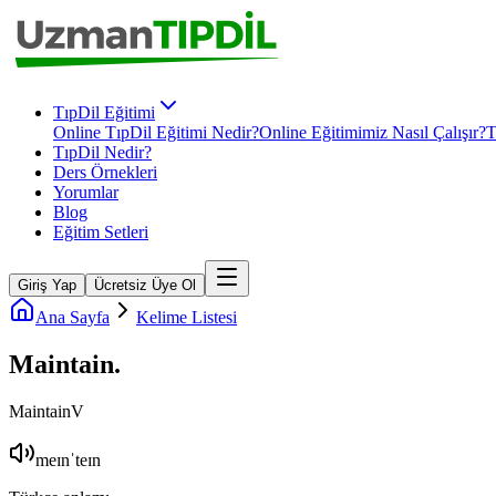
TıpDil Eğitimi
Online TıpDil Eğitimi Nedir?
Online Eğitimimiz Nasıl Çalışır?
T
TıpDil Nedir?
Ders Örnekleri
Yorumlar
Blog
Eğitim Setleri
Giriş Yap
Ücretsiz Üye Ol
Ana Sayfa
Kelime Listesi
Maintain
.
Maintain
V
meɪnˈteɪn