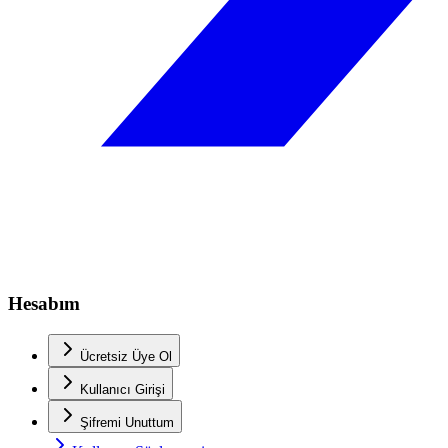
Hesabım
Ücretsiz Üye Ol
Kullanıcı Girişi
Şifremi Unuttum