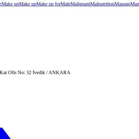
e
Make up
Make up
Make up for
Male
Malignant
Malnutrition
Manage
Man
. Kat Ofis No: 32 İvedik / ANKARA