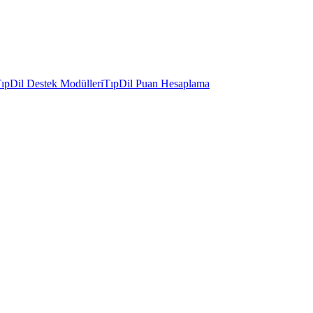
ıpDil Destek Modülleri
TıpDil Puan Hesaplama