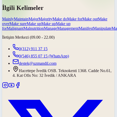
İlgili Kelimeler
Mainly
Maintain
Major
Majority
Make do
Make for
Make out
Make
over
Make sure
Make up
Make up
Make up
for
Malignant
Malnutrition
Manage
Management
Manifest
Manipulate
Ma
İletişim Merkezi (09.00 - 22.00)
0(312) 911 37 15
0(546) 855 07 15
(WhatsApp)
destek@uzmandil.com
Hacettepe İvedik OSB. Teknokenti 1368. Cadde No.61,
4. Kat Ofis No: 32 İvedik / ANKARA