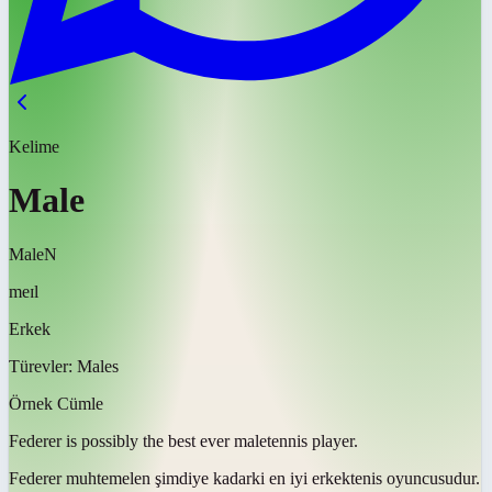
Kelime
Male
Male
N
meɪl
Erkek
Türevler:
Males
Örnek Cümle
Federer is possibly the best ever
male
tennis player.
Federer muhtemelen şimdiye kadarki en iyi
erkek
tenis oyuncusudur.