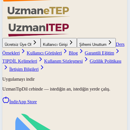
Ders
Ücretsiz Üye Ol
Kullanıcı Girişi
Şifremi Unuttum
Örnekleri
Kullanıcı Görüşleri
Blog
Garantili Eğitim
TIPDİL Kelimeleri
Kullanım Sözleşmesi
Gizlilik Politikası
İletişim Bilgileri
Uygulamayı indir
UzmanTipDil
cebinde — istediğin an, istediğin yerde çalış.
İndir
App Store