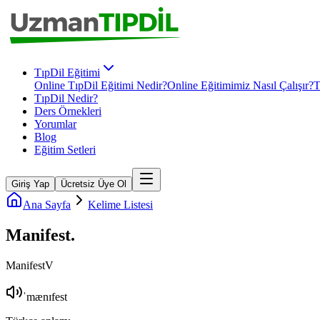
TıpDil Eğitimi
Online TıpDil Eğitimi Nedir?
Online Eğitimimiz Nasıl Çalışır?
T
TıpDil Nedir?
Ders Örnekleri
Yorumlar
Blog
Eğitim Setleri
Giriş Yap
Ücretsiz Üye Ol
Ana Sayfa
Kelime Listesi
Manifest
.
Manifest
V
ˈmænɪfest