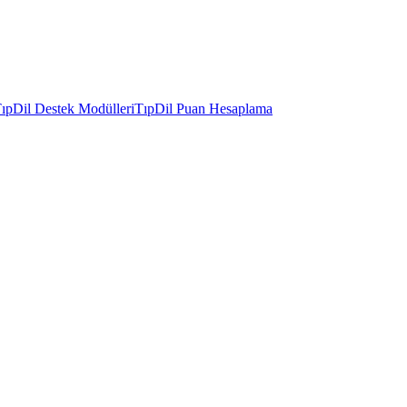
ıpDil Destek Modülleri
TıpDil Puan Hesaplama