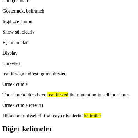
Türkçe anlamı
Göstermek, belirtmek
İngilizce tanımı
Show sth clearly
Eş anlamlılar
Display
Türevleri
manifests,manifesting,manifested
Örnek cümle
The shareholders have
manifested
their intention to sell the shares.
Örnek cümle (çeviri)
Hissedarlar hisselerini satmaya niyetlerini
belirttiler
.
Diğer kelimeler