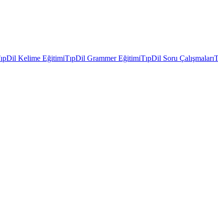
ıpDil Kelime Eğitimi
TıpDil Grammer Eğitimi
TıpDil Soru Çalışmaları
T