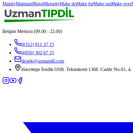
Mainly
Maintain
Major
Majority
Make do
Make for
Make out
Make over
İletişim Merkezi (09.00 - 22.00)
0(312) 911 37 15
0(850) 302 67 15
destek@uzmandil.com
Hacettepe İvedik OSB. Teknokenti 1368. Cadde No.61, 4