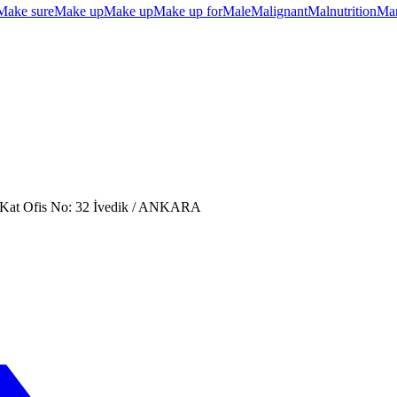
Make sure
Make up
Make up
Make up for
Male
Malignant
Malnutrition
Ma
. Kat Ofis No: 32 İvedik / ANKARA