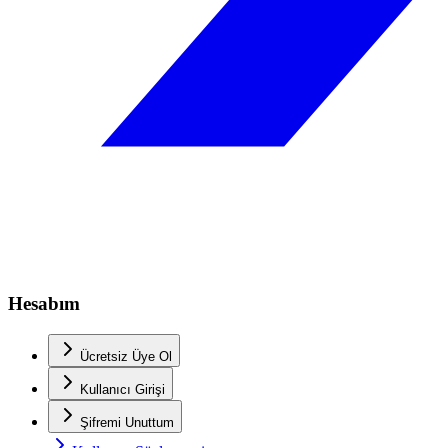
Hesabım
Ücretsiz Üye Ol
Kullanıcı Girişi
Şifremi Unuttum