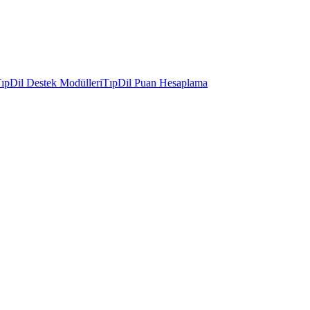
ıpDil Destek Modülleri
TıpDil Puan Hesaplama