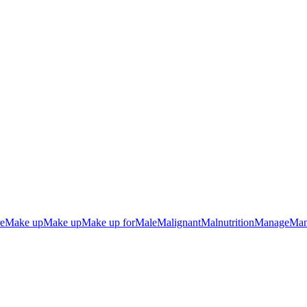
e
Make up
Make up
Make up for
Male
Malignant
Malnutrition
Manage
Man