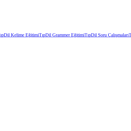
ıpDil Kelime Eğitimi
TıpDil Grammer Eğitimi
TıpDil Soru Çalışmaları
T