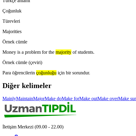
Türkçe anlamı
Çoğunluk
Türevleri
Majorities
Örnek cümle
Money is a problem for the
majority
of students.
Örnek cümle (çeviri)
Para öğrencilerin
çoğunluğu
için bir sorundur.
Diğer kelimeler
Mainly
Maintain
Major
Make do
Make for
Make out
Make over
Make sur
İletişim Merkezi (09.00 - 22.00)