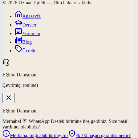
©
2026
UzmanTipDil
— Tüm hakları saklıdır.
Anasayfa
Dersler
Yorumlar
Blog
Ücretler
Eğitim Danışmanı
Çevrimiçi (online)
Eğitim Danışmanı
Merhaba! 👋
WhatsApp Destek
birimine hoş geldiniz. Size nasıl
yardımcı olabiliriz?
Merhaba, bilgi alabilir miyim?
%100 başarı garantisi nedir?