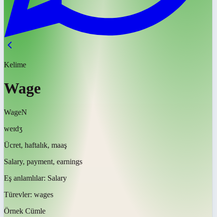
Kelime
Wage
Wage
N
weɪdʒ
Ücret, haftalık, maaş
Salary, payment, earnings
Eş anlamlılar:
Salary
Türevler:
wages
Örnek Cümle