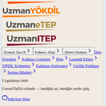
Ders
Ücretsiz Üye Ol
Kullanıcı Girişi
Şifremi Unuttum
Örnekleri
Kullanıcı Görüşleri
Blog
Garantili Eğitim
TIPDİL Kelimeleri
Kullanım Sözleşmesi
Gizlilik Politikası
İletişim Bilgileri
Uygulamayı indir
UzmanTipDil
cebinde — istediğin an, istediğin yerde çalış.
İndir
App Store