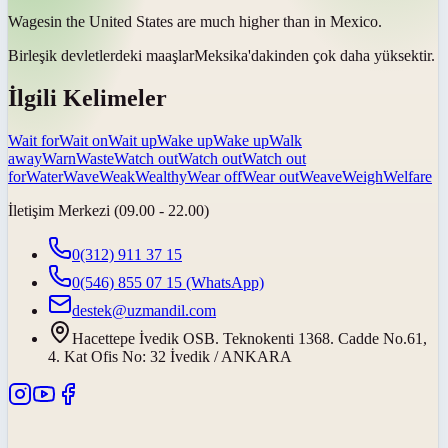
Wages
in the United States are much higher than in Mexico.
Birleşik devletlerdeki
maaşlar
Meksika'dakinden çok daha yüksektir.
İlgili Kelimeler
Wait for
Wait on
Wait up
Wake up
Wake up
Walk
away
Warn
Waste
Watch out
Watch out
Watch out
for
Water
Wave
Weak
Wealthy
Wear off
Wear out
Weave
Weigh
Welfare
İletişim Merkezi (09.00 - 22.00)
0(312) 911 37 15
0(546) 855 07 15
(WhatsApp)
destek@uzmandil.com
Hacettepe İvedik OSB. Teknokenti 1368. Cadde No.61,
4. Kat Ofis No: 32 İvedik / ANKARA