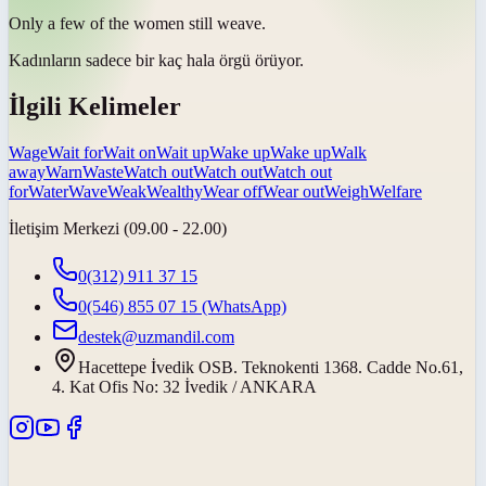
Only a few of the women still
weave
.
Kadınların sadece bir kaç hala örgü
örüyor
.
İlgili Kelimeler
Wage
Wait for
Wait on
Wait up
Wake up
Wake up
Walk
away
Warn
Waste
Watch out
Watch out
Watch out
for
Water
Wave
Weak
Wealthy
Wear off
Wear out
Weigh
Welfare
İletişim Merkezi (09.00 - 22.00)
0(312) 911 37 15
0(546) 855 07 15
(WhatsApp)
destek@uzmandil.com
Hacettepe İvedik OSB. Teknokenti 1368. Cadde No.61,
4. Kat Ofis No: 32 İvedik / ANKARA