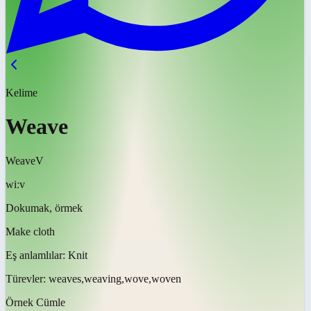
Kelime
Weave
Weave
V
wiːv
Dokumak, örmek
Make cloth
Eş anlamlılar:
Knit
Türevler:
weaves,weaving,wove,woven
Örnek Cümle