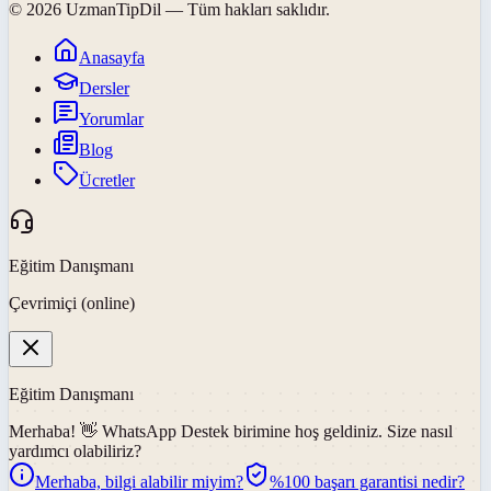
©
2026
UzmanTipDil
— Tüm hakları saklıdır.
Anasayfa
Dersler
Yorumlar
Blog
Ücretler
Eğitim Danışmanı
Çevrimiçi (online)
Eğitim Danışmanı
Merhaba! 👋
WhatsApp Destek
birimine hoş geldiniz. Size nasıl
yardımcı olabiliriz?
Merhaba, bilgi alabilir miyim?
%100 başarı garantisi nedir?