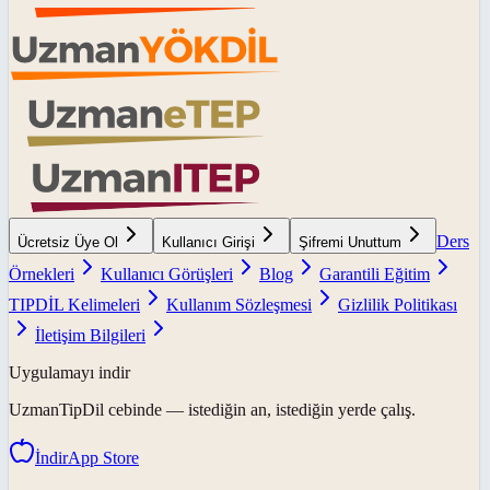
Ders
Ücretsiz Üye Ol
Kullanıcı Girişi
Şifremi Unuttum
Örnekleri
Kullanıcı Görüşleri
Blog
Garantili Eğitim
TIPDİL Kelimeleri
Kullanım Sözleşmesi
Gizlilik Politikası
İletişim Bilgileri
Uygulamayı indir
UzmanTipDil
cebinde — istediğin an, istediğin yerde çalış.
İndir
App Store