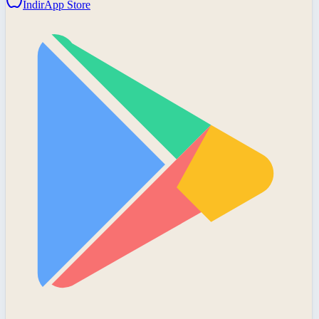
İndir
App Store