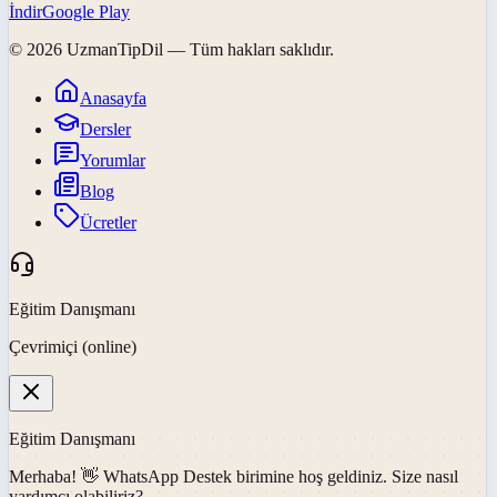
İndir
Google Play
©
2026
UzmanTipDil
— Tüm hakları saklıdır.
Anasayfa
Dersler
Yorumlar
Blog
Ücretler
Eğitim Danışmanı
Çevrimiçi (online)
Eğitim Danışmanı
Merhaba! 👋
WhatsApp Destek
birimine hoş geldiniz. Size nasıl
yardımcı olabiliriz?