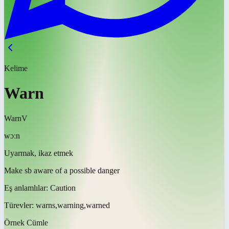
Kelime
Warn
Warn
V
wɔːn
Uyarmak, ikaz etmek
Make sb aware of a possible danger
Eş anlamlılar:
Caution
Türevler:
warns,warning,warned
Örnek Cümle