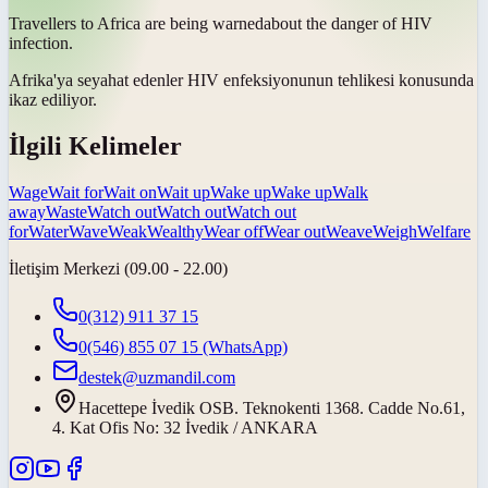
Travellers to Africa are being
warned
about the danger of HIV
infection.
Afrika'ya seyahat edenler HIV enfeksiyonunun tehlikesi konusunda
ikaz ediliyor
.
İlgili Kelimeler
Wage
Wait for
Wait on
Wait up
Wake up
Wake up
Walk
away
Waste
Watch out
Watch out
Watch out
for
Water
Wave
Weak
Wealthy
Wear off
Wear out
Weave
Weigh
Welfare
İletişim Merkezi (09.00 - 22.00)
0(312) 911 37 15
0(546) 855 07 15
(WhatsApp)
destek@uzmandil.com
Hacettepe İvedik OSB. Teknokenti 1368. Cadde No.61,
4. Kat Ofis No: 32 İvedik / ANKARA