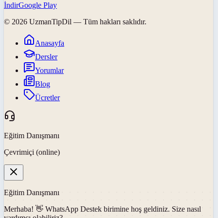
İndir
Google Play
©
2026
UzmanTipDil
— Tüm hakları saklıdır.
Anasayfa
Dersler
Yorumlar
Blog
Ücretler
Eğitim Danışmanı
Çevrimiçi (online)
Eğitim Danışmanı
Merhaba! 👋
WhatsApp Destek
birimine hoş geldiniz. Size nasıl
yardımcı olabiliriz?