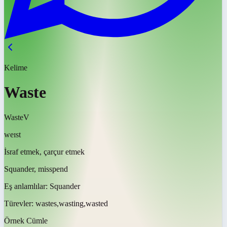
Kelime
Waste
Waste
V
weɪst
İsraf etmek, çarçur etmek
Squander, misspend
Eş anlamlılar:
Squander
Türevler:
wastes,wasting,wasted
Örnek Cümle