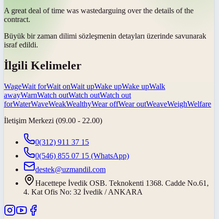
A great deal of time was
wasted
arguing over the details of the
contract.
Büyük bir zaman dilimi sözleşmenin detayları üzerinde savunarak
israf edildi
.
İlgili Kelimeler
Wage
Wait for
Wait on
Wait up
Wake up
Wake up
Walk
away
Warn
Watch out
Watch out
Watch out
for
Water
Wave
Weak
Wealthy
Wear off
Wear out
Weave
Weigh
Welfare
İletişim Merkezi (09.00 - 22.00)
0(312) 911 37 15
0(546) 855 07 15
(WhatsApp)
destek@uzmandil.com
Hacettepe İvedik OSB. Teknokenti 1368. Cadde No.61,
4. Kat Ofis No: 32 İvedik / ANKARA