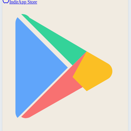
İndir
App Store