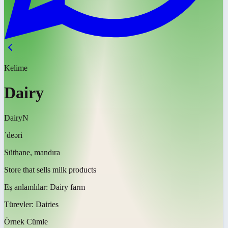
Kelime
Dairy
Dairy
N
ˈdeəri
Süthane, mandıra
Store that sells milk products
Eş anlamlılar:
Dairy farm
Türevler:
Dairies
Örnek Cümle