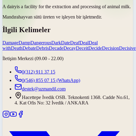
A
dairy
is a facility for the extraction and processing of animal milk.
Mandıra
hayvan sütü üreten ve işleyen bir işletmedir.
İlgili Kelimeler
Damage
Damp
Dangerous
Dark
Date
Deaf
Deal
Deal
with
Death
Debate
Debris
Decade
Decay
Deceit
Decide
Decision
Decisive
İletişim Merkezi (09.00 - 22.00)
0(312) 911 37 15
0(546) 855 07 15
(WhatsApp)
destek@uzmandil.com
Hacettepe İvedik OSB. Teknokenti 1368. Cadde No.61,
4. Kat Ofis No: 32 İvedik / ANKARA