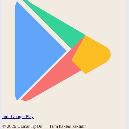
İndir
Google Play
©
2026
UzmanTipDil
— Tüm hakları saklıdır.