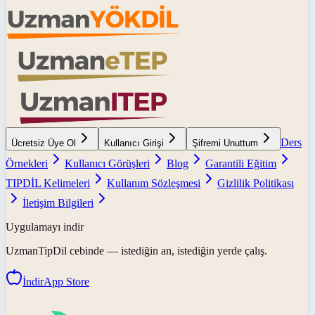
Ders
Ücretsiz Üye Ol
Kullanıcı Girişi
Şifremi Unuttum
Örnekleri
Kullanıcı Görüşleri
Blog
Garantili Eğitim
TIPDİL Kelimeleri
Kullanım Sözleşmesi
Gizlilik Politikası
İletişim Bilgileri
Uygulamayı indir
UzmanTipDil
cebinde — istediğin an, istediğin yerde çalış.
İndir
App Store