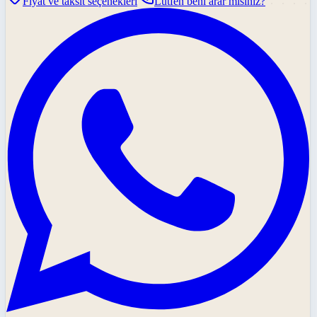
Fiyat ve taksit seçenekleri
Lütfen beni arar mısınız?