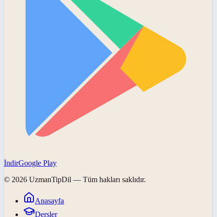
İndir
Google Play
©
2026
UzmanTipDil
— Tüm hakları saklıdır.
Anasayfa
Dersler