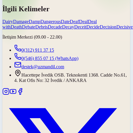
İlgili Kelimeler
Dairy
Damage
Damp
Dangerous
Date
Deaf
Deal
Deal
with
Death
Debate
Debris
Decade
Decay
Deceit
Decide
Decision
Decisive
İletişim Merkezi (09.00 - 22.00)
0(312) 911 37 15
0(546) 855 07 15
(WhatsApp)
destek@uzmandil.com
Hacettepe İvedik OSB. Teknokenti 1368. Cadde No.61,
4. Kat Ofis No: 32 İvedik / ANKARA