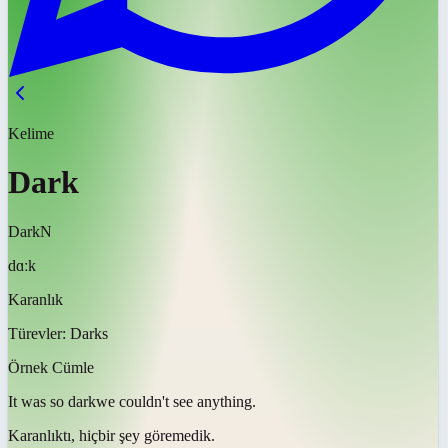
Kelime
Dark
Dark
N
dɑːk
Karanlık
Türevler:
Darks
Örnek Cümle
It was so
dark
we couldn't see anything.
Karanlıktı
, hiçbir şey göremedik.