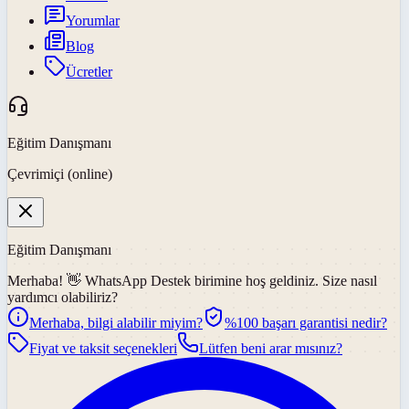
Yorumlar
Blog
Ücretler
Eğitim Danışmanı
Çevrimiçi (online)
Eğitim Danışmanı
Merhaba! 👋
WhatsApp Destek
birimine hoş geldiniz. Size nasıl
yardımcı olabiliriz?
Merhaba, bilgi alabilir miyim?
%100 başarı garantisi nedir?
Fiyat ve taksit seçenekleri
Lütfen beni arar mısınız?