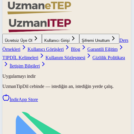
Ders
Ücretsiz Üye Ol
Kullanıcı Girişi
Şifremi Unuttum
Örnekleri
Kullanıcı Görüşleri
Blog
Garantili Eğitim
TIPDİL Kelimeleri
Kullanım Sözleşmesi
Gizlilik Politikası
İletişim Bilgileri
Uygulamayı indir
UzmanTipDil
cebinde — istediğin an, istediğin yerde çalış.
İndir
App Store