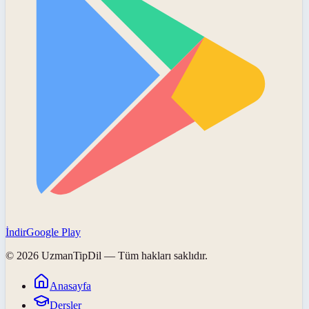
İndir
Google Play
©
2026
UzmanTipDil
— Tüm hakları saklıdır.
Anasayfa
Dersler