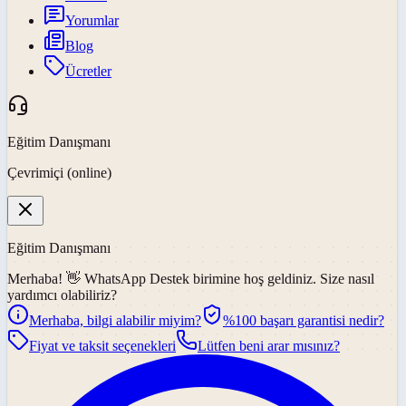
Yorumlar
Blog
Ücretler
Eğitim Danışmanı
Çevrimiçi (online)
Eğitim Danışmanı
Merhaba! 👋
WhatsApp Destek
birimine hoş geldiniz. Size nasıl
yardımcı olabiliriz?
Merhaba, bilgi alabilir miyim?
%100 başarı garantisi nedir?
Fiyat ve taksit seçenekleri
Lütfen beni arar mısınız?