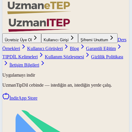
Ders
Ücretsiz Üye Ol
Kullanıcı Girişi
Şifremi Unuttum
Örnekleri
Kullanıcı Görüşleri
Blog
Garantili Eğitim
TIPDİL Kelimeleri
Kullanım Sözleşmesi
Gizlilik Politikası
İletişim Bilgileri
Uygulamayı indir
UzmanTipDil
cebinde — istediğin an, istediğin yerde çalış.
İndir
App Store