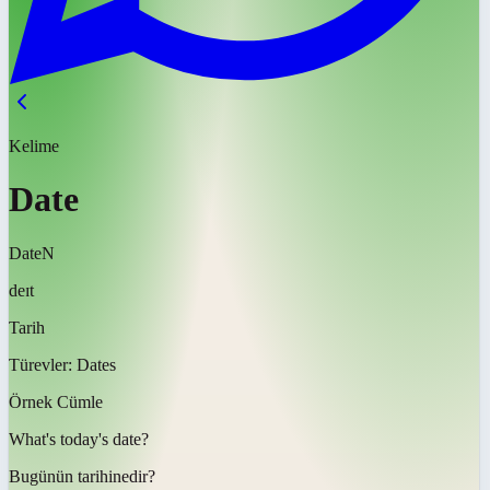
Kelime
Date
Date
N
deɪt
Tarih
Türevler:
Dates
Örnek Cümle
What's today's
date
?
Bugünün
tarihi
nedir?