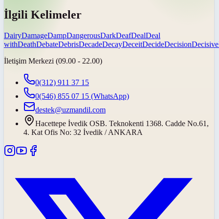
İlgili Kelimeler
Dairy
Damage
Damp
Dangerous
Dark
Deaf
Deal
Deal
with
Death
Debate
Debris
Decade
Decay
Deceit
Decide
Decision
Decisive
İletişim Merkezi (09.00 - 22.00)
0(312) 911 37 15
0(546) 855 07 15
(WhatsApp)
destek@uzmandil.com
Hacettepe İvedik OSB. Teknokenti 1368. Cadde No.61,
4. Kat Ofis No: 32 İvedik / ANKARA