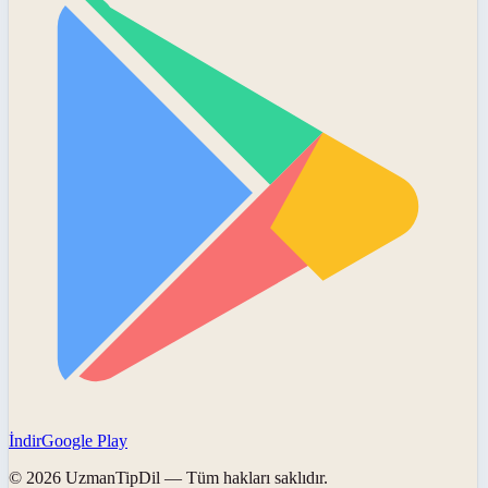
İndir
Google Play
©
2026
UzmanTipDil
— Tüm hakları saklıdır.