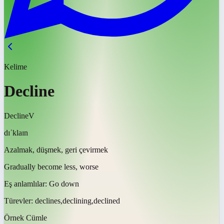
Kelime
Decline
Decline
V
dɪˈklaɪn
Azalmak, düşmek, geri çevirmek
Gradually become less, worse
Eş anlamlılar:
Go down
Türevler:
declines,declining,declined
Örnek Cümle