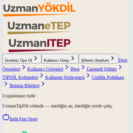
Ders
Ücretsiz Üye Ol
Kullanıcı Girişi
Şifremi Unuttum
Örnekleri
Kullanıcı Görüşleri
Blog
Garantili Eğitim
TIPDİL Kelimeleri
Kullanım Sözleşmesi
Gizlilik Politikası
İletişim Bilgileri
Uygulamayı indir
UzmanTipDil
cebinde — istediğin an, istediğin yerde çalış.
İndir
App Store