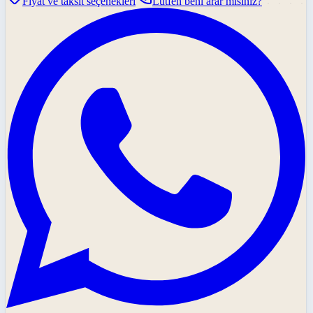
Fiyat ve taksit seçenekleri
Lütfen beni arar mısınız?