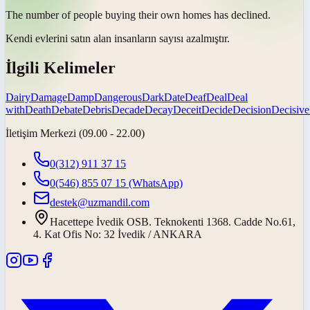
The number of people buying their own homes has
declined
.
Kendi evlerini satın alan insanların sayısı
azalmıştır
.
İlgili Kelimeler
Dairy
Damage
Damp
Dangerous
Dark
Date
Deaf
Deal
Deal
with
Death
Debate
Debris
Decade
Decay
Deceit
Decide
Decision
Decisive
İletişim Merkezi (09.00 - 22.00)
0(312) 911 37 15
0(546) 855 07 15
(WhatsApp)
destek@uzmandil.com
Hacettepe İvedik OSB. Teknokenti 1368. Cadde No.61,
4. Kat Ofis No: 32 İvedik / ANKARA