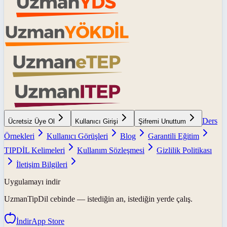
Ders
Ücretsiz Üye Ol
Kullanıcı Girişi
Şifremi Unuttum
Örnekleri
Kullanıcı Görüşleri
Blog
Garantili Eğitim
TIPDİL Kelimeleri
Kullanım Sözleşmesi
Gizlilik Politikası
İletişim Bilgileri
Uygulamayı indir
UzmanTipDil
cebinde — istediğin an, istediğin yerde çalış.
İndir
App Store