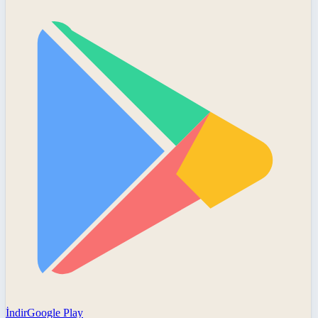
İndir
Google Play