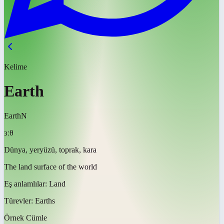
Kelime
Earth
Earth
N
ɜːθ
Dünya, yeryüzü, toprak, kara
The land surface of the world
Eş anlamlılar:
Land
Türevler:
Earths
Örnek Cümle