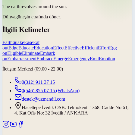
The
earth
revolves around the sun.
Dünya
güneşin etrafında döner.
İlgili Kelimeler
Earthquake
Ease
Eat
out
Edge
Educate
Education
Effect
Effective
Efficient
Effort
Egg
on
Eligible
Eliminate
Embark
on
Embarrassment
Embrace
Emerge
Emergency
Emit
Emotion
İletişim Merkezi (09.00 - 22.00)
0(312) 911 37 15
0(546) 855 07 15
(WhatsApp)
destek@uzmandil.com
Hacettepe İvedik OSB. Teknokenti 1368. Cadde No.61,
4. Kat Ofis No: 32 İvedik / ANKARA