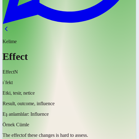
Kelime
Effect
Effect
N
ɪˈfekt
Etki, tesir, netice
Result, outcome, influence
Eş anlamlılar:
Influence
Örnek Cümle
The
effect
of these changes is hard to assess.