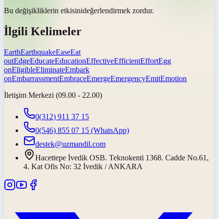
Bu değişikliklerin
etkisini
değerlendirmek zordur.
İlgili Kelimeler
Earth
Earthquake
Ease
Eat
out
Edge
Educate
Education
Effective
Efficient
Effort
Egg
on
Eligible
Eliminate
Embark
on
Embarrassment
Embrace
Emerge
Emergency
Emit
Emotion
İletişim Merkezi (09.00 - 22.00)
0(312) 911 37 15
0(546) 855 07 15
(WhatsApp)
destek@uzmandil.com
Hacettepe İvedik OSB. Teknokenti 1368. Cadde No.61,
4. Kat Ofis No: 32 İvedik / ANKARA