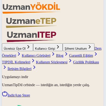
Ders
Ücretsiz Üye Ol
Kullanıcı Girişi
Şifremi Unuttum
Örnekleri
Kullanıcı Görüşleri
Blog
Garantili Eğitim
TIPDİL Kelimeleri
Kullanım Sözleşmesi
Gizlilik Politikası
İletişim Bilgileri
Uygulamayı indir
UzmanTipDil
cebinde — istediğin an, istediğin yerde çalış.
İndir
App Store