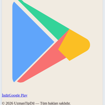
İndir
Google Play
©
2026
UzmanTipDil
— Tüm hakları saklıdır.