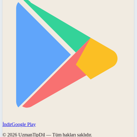
İndir
Google Play
©
2026
UzmanTipDil
— Tüm hakları saklıdır.