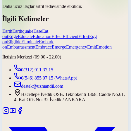
Daha ucuz ilaçlar artrit tedavisinde
etkilidir
.
İlgili Kelimeler
Earth
Earthquake
Ease
Eat
out
Edge
Educate
Education
Effect
Efficient
Effort
Egg
on
Eligible
Eliminate
Embark
on
Embarrassment
Embrace
Emerge
Emergency
Emit
Emotion
İletişim Merkezi (09.00 - 22.00)
0(312) 911 37 15
0(546) 855 07 15
(WhatsApp)
destek@uzmandil.com
Hacettepe İvedik OSB. Teknokenti 1368. Cadde No.61,
4. Kat Ofis No: 32 İvedik / ANKARA