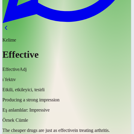
Kelime
Effective
Effective
Adj
ɪˈfektɪv
Etkili, etkileyici, tesirli
Producing a strong impression
Eş anlamlılar:
Impressive
Örnek Cümle
The cheaper drugs are just as
effective
in treating arthritis.