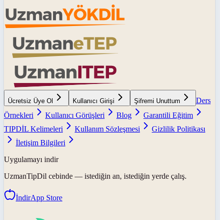
Ders
Ücretsiz Üye Ol
Kullanıcı Girişi
Şifremi Unuttum
Örnekleri
Kullanıcı Görüşleri
Blog
Garantili Eğitim
TIPDİL Kelimeleri
Kullanım Sözleşmesi
Gizlilik Politikası
İletişim Bilgileri
Uygulamayı indir
UzmanTipDil
cebinde — istediğin an, istediğin yerde çalış.
İndir
App Store