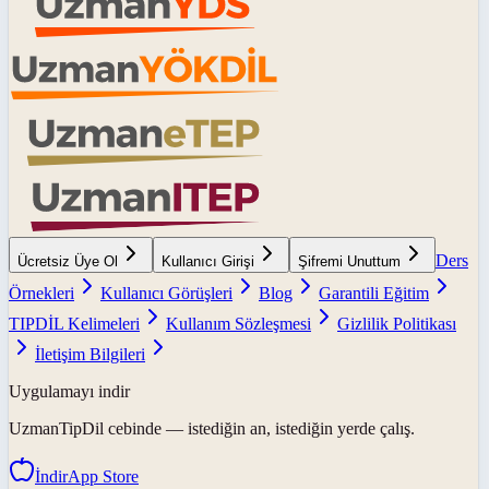
Ders
Ücretsiz Üye Ol
Kullanıcı Girişi
Şifremi Unuttum
Örnekleri
Kullanıcı Görüşleri
Blog
Garantili Eğitim
TIPDİL Kelimeleri
Kullanım Sözleşmesi
Gizlilik Politikası
İletişim Bilgileri
Uygulamayı indir
UzmanTipDil
cebinde — istediğin an, istediğin yerde çalış.
İndir
App Store