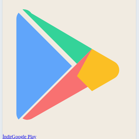
İndir
Google Play