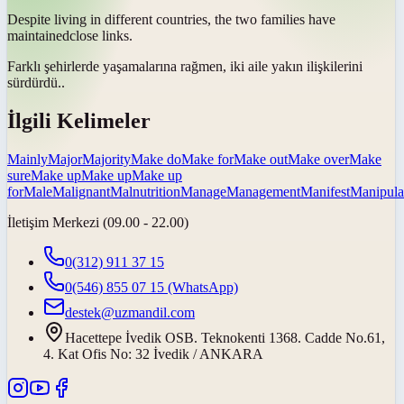
Despite living in different countries, the two families have
maintained
close links.
Farklı şehirlerde yaşamalarına rağmen, iki aile yakın ilişkilerini
sürdürdü.
.
İlgili Kelimeler
Mainly
Major
Majority
Make do
Make for
Make out
Make over
Make
sure
Make up
Make up
Make up
for
Male
Malignant
Malnutrition
Manage
Management
Manifest
Manipula
İletişim Merkezi (09.00 - 22.00)
0(312) 911 37 15
0(546) 855 07 15
(WhatsApp)
destek@uzmandil.com
Hacettepe İvedik OSB. Teknokenti 1368. Cadde No.61,
4. Kat Ofis No: 32 İvedik / ANKARA