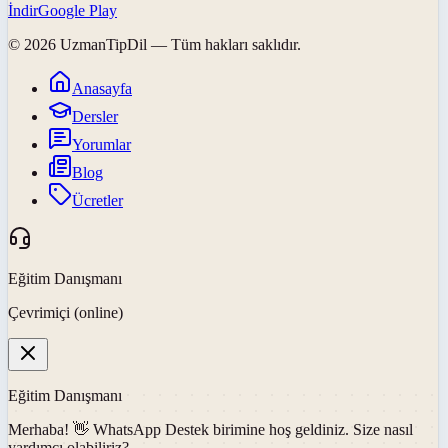
İndir
Google Play
©
2026
UzmanTipDil
— Tüm hakları saklıdır.
Anasayfa
Dersler
Yorumlar
Blog
Ücretler
Eğitim Danışmanı
Çevrimiçi (online)
Eğitim Danışmanı
Merhaba! 👋
WhatsApp Destek
birimine hoş geldiniz. Size nasıl
yardımcı olabiliriz?