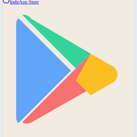
İndir
App Store