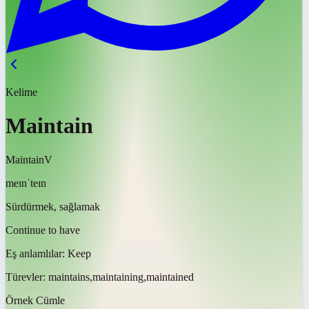
Kelime
Maintain
Maintain
V
meɪnˈteɪn
Sürdürmek, sağlamak
Continue to have
Eş anlamlılar:
Keep
Türevler:
maintains,maintaining,maintained
Örnek Cümle