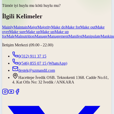
Tümör iyi huylu mu
kötü huylu mu
?
İlgili Kelimeler
Mainly
Maintain
Major
Majority
Make do
Make for
Make out
Make
over
Make sure
Make up
Make up
Make up
for
Male
Malnutrition
Manage
Management
Manifest
Manipulate
Mankin
İletişim Merkezi (09.00 - 22.00)
0(312) 911 37 15
0(546) 855 07 15
(WhatsApp)
destek@uzmandil.com
Hacettepe İvedik OSB. Teknokenti 1368. Cadde No.61,
4. Kat Ofis No: 32 İvedik / ANKARA