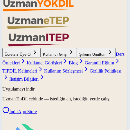
Ders
Ücretsiz Üye Ol
Kullanıcı Girişi
Şifremi Unuttum
Örnekleri
Kullanıcı Görüşleri
Blog
Garantili Eğitim
TIPDİL Kelimeleri
Kullanım Sözleşmesi
Gizlilik Politikası
İletişim Bilgileri
Uygulamayı indir
UzmanTipDil
cebinde — istediğin an, istediğin yerde çalış.
İndir
App Store