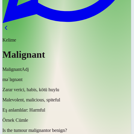
Kelime
Malignant
Malignant
Adj
məˈlɪɡnənt
Zarar verici, habis, kötü huylu
Malevolent, malicious, spiteful
Eş anlamlılar:
Harmful
Örnek Cümle
Is the tumour
malignant
or benign?