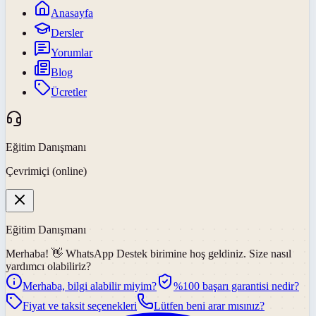
Anasayfa
Dersler
Yorumlar
Blog
Ücretler
Eğitim Danışmanı
Çevrimiçi (online)
Eğitim Danışmanı
Merhaba! 👋
WhatsApp Destek
birimine hoş geldiniz. Size nasıl
yardımcı olabiliriz?
Merhaba, bilgi alabilir miyim?
%100 başarı garantisi nedir?
Fiyat ve taksit seçenekleri
Lütfen beni arar mısınız?