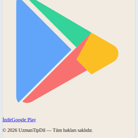
İndir
Google Play
©
2026
UzmanTipDil
— Tüm hakları saklıdır.