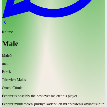
Kelime
Male
Male
N
meɪl
Erkek
Türevler:
Males
Örnek Cümle
Federer is possibly the best ever
male
tennis player.
Federer muhtemelen şimdiye kadarki en iyi
erkek
tenis oyuncusudur.