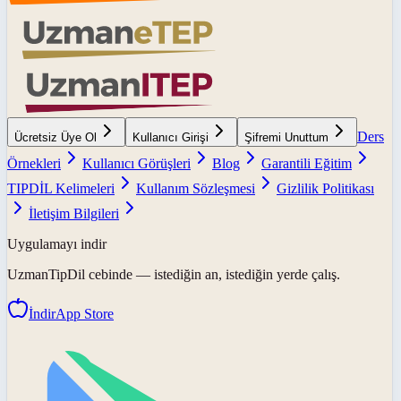
Ders
Ücretsiz Üye Ol
Kullanıcı Girişi
Şifremi Unuttum
Örnekleri
Kullanıcı Görüşleri
Blog
Garantili Eğitim
TIPDİL Kelimeleri
Kullanım Sözleşmesi
Gizlilik Politikası
İletişim Bilgileri
Uygulamayı indir
UzmanTipDil
cebinde — istediğin an, istediğin yerde çalış.
İndir
App Store