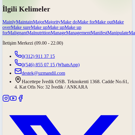
İlgili Kelimeler
Mainly
Maintain
Major
Majority
Make do
Make for
Make out
Make
over
Make sure
Make up
Make up
Make up
for
Malignant
Malnutrition
Manage
Management
Manifest
Manipulate
Ma
İletişim Merkezi (09.00 - 22.00)
0(312) 911 37 15
0(546) 855 07 15
(WhatsApp)
destek@uzmandil.com
Hacettepe İvedik OSB. Teknokenti 1368. Cadde No.61,
4. Kat Ofis No: 32 İvedik / ANKARA