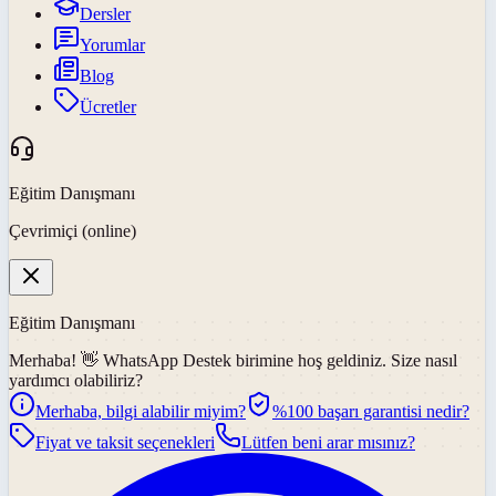
Dersler
Yorumlar
Blog
Ücretler
Eğitim Danışmanı
Çevrimiçi (online)
Eğitim Danışmanı
Merhaba! 👋
WhatsApp Destek
birimine hoş geldiniz. Size nasıl
yardımcı olabiliriz?
Merhaba, bilgi alabilir miyim?
%100 başarı garantisi nedir?
Fiyat ve taksit seçenekleri
Lütfen beni arar mısınız?