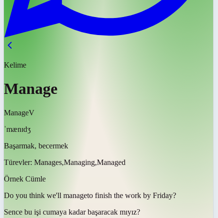
Kelime
Manage
Manage
V
ˈmænɪdʒ
Başarmak, becermek
Türevler:
Manages,Managing,Managed
Örnek Cümle
Do you think we'll
manage
to finish the work by Friday?
Sence bu işi cumaya kadar
başaracak mıyız
?