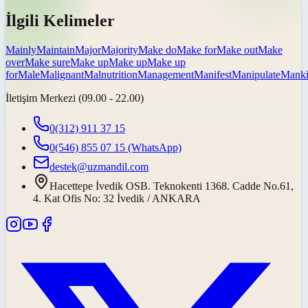
İlgili Kelimeler
Mainly
Maintain
Major
Majority
Make do
Make for
Make out
Make
over
Make sure
Make up
Make up
Make up
for
Male
Malignant
Malnutrition
Management
Manifest
Manipulate
Mank
İletişim Merkezi (09.00 - 22.00)
0(312) 911 37 15
0(546) 855 07 15
(WhatsApp)
destek@uzmandil.com
Hacettepe İvedik OSB. Teknokenti 1368. Cadde No.61,
4. Kat Ofis No: 32 İvedik / ANKARA