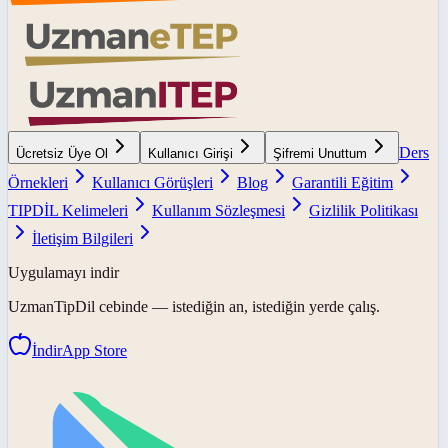
Ders
Ücretsiz Üye Ol
Kullanıcı Girişi
Şifremi Unuttum
Örnekleri
Kullanıcı Görüşleri
Blog
Garantili Eğitim
TIPDİL Kelimeleri
Kullanım Sözleşmesi
Gizlilik Politikası
İletişim Bilgileri
Uygulamayı indir
UzmanTipDil
cebinde — istediğin an, istediğin yerde çalış.
İndir
App Store