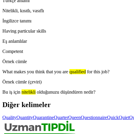
Türkçe anlamı
Nitelikli, kısıtlı, vasıflı
İngilizce tanımı
Having particular skills
Eş anlamlılar
Competent
Örnek cümle
What makes you think that you are
qualified
for this job?
Örnek cümle (çeviri)
Bu iş için
nitelikli
olduğunuzu düşündüren nedir?
Diğer kelimeler
Quality
Quantity
Quarantine
Quarter
Queen
Questionnaire
Quick
Quiet
Qu