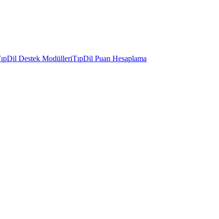
ıpDil Destek Modülleri
TıpDil Puan Hesaplama