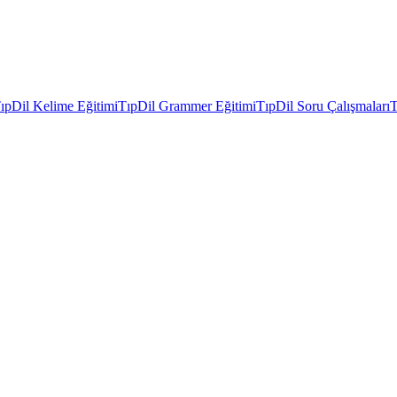
ıpDil Kelime Eğitimi
TıpDil Grammer Eğitimi
TıpDil Soru Çalışmaları
T