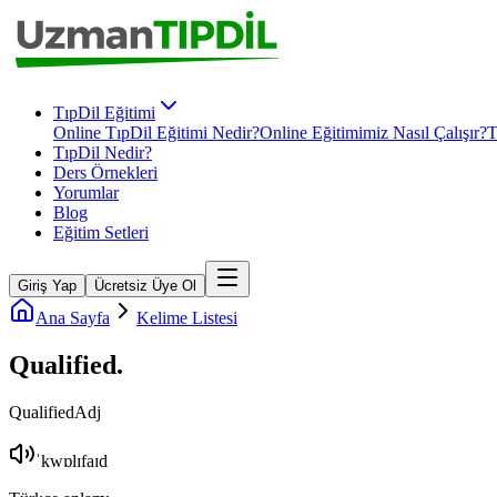
TıpDil Eğitimi
Online TıpDil Eğitimi Nedir?
Online Eğitimimiz Nasıl Çalışır?
T
TıpDil Nedir?
Ders Örnekleri
Yorumlar
Blog
Eğitim Setleri
Giriş Yap
Ücretsiz Üye Ol
Ana Sayfa
Kelime Listesi
Qualified
.
Qualified
Adj
ˈkwɒlɪfaɪd