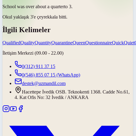
School was over about a
quarter
to 3.
Okul yaklaşık 3'e
çeyrek
kala bitti.
İlgili Kelimeler
Qualified
Quality
Quantity
Quarantine
Queen
Questionnaire
Quick
Quiet
İletişim Merkezi (09.00 - 22.00)
0(312) 911 37 15
0(546) 855 07 15
(WhatsApp)
destek@uzmandil.com
Hacettepe İvedik OSB. Teknokenti 1368. Cadde No.61,
4. Kat Ofis No: 32 İvedik / ANKARA