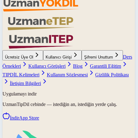
Ders
Ücretsiz Üye Ol
Kullanıcı Girişi
Şifremi Unuttum
Örnekleri
Kullanıcı Görüşleri
Blog
Garantili Eğitim
TIPDİL Kelimeleri
Kullanım Sözleşmesi
Gizlilik Politikası
İletişim Bilgileri
Uygulamayı indir
UzmanTipDil
cebinde — istediğin an, istediğin yerde çalış.
İndir
App Store