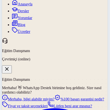
Anasayfa
Dersler
Yorumlar
Blog
Ücretler
Eğitim Danışmanı
Çevrimiçi (online)
Eğitim Danışmanı
Merhaba! 👋
WhatsApp Destek
birimine hoş geldiniz. Size nasıl
yardımcı olabiliriz?
Merhaba, bilgi alabilir miyim?
%100 başarı garantisi nedir?
Fiyat ve taksit seçenekleri
Lütfen beni arar mısınız?