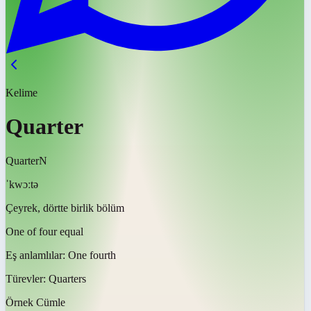
Kelime
Quarter
Quarter
N
ˈkwɔːtə
Çeyrek, dörtte birlik bölüm
One of four equal
Eş anlamlılar:
One fourth
Türevler:
Quarters
Örnek Cümle