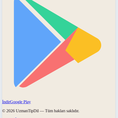
İndir
Google Play
©
2026
UzmanTipDil
— Tüm hakları saklıdır.