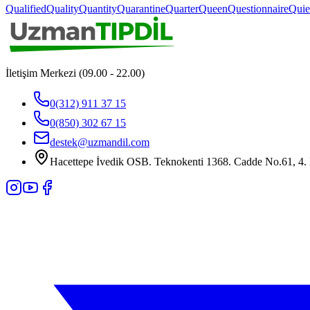
Qualified
Quality
Quantity
Quarantine
Quarter
Queen
Questionnaire
Quie
İletişim Merkezi (09.00 - 22.00)
0(312) 911 37 15
0(850) 302 67 15
destek@uzmandil.com
Hacettepe İvedik OSB. Teknokenti 1368. Cadde No.61, 4