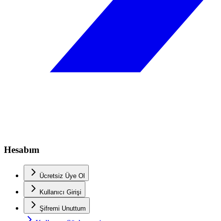
Hesabım
Ücretsiz Üye Ol
Kullanıcı Girişi
Şifremi Unuttum