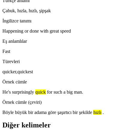
Türkçe anlamı
Çabuk, hızla, hızlı, şipşak
İngilizce tanımı
Happening or done with great speed
Eş anlamlılar
Fast
Türevleri
quicker,quickest
Örnek cümle
He's surprisingly
quick
for such a big man.
Örnek cümle (çeviri)
Böyle büyük bir adama göre şaşırtıcı bir şekilde
hızlı
.
Diğer kelimeler