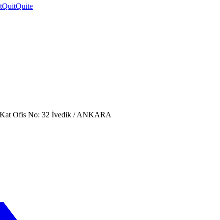
t
Quit
Quite
. Kat Ofis No: 32 İvedik / ANKARA