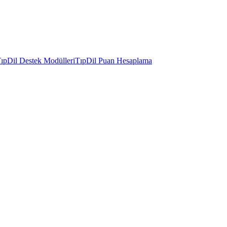
ıpDil Destek Modülleri
TıpDil Puan Hesaplama