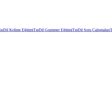
ıpDil Kelime Eğitimi
TıpDil Grammer Eğitimi
TıpDil Soru Çalışmaları
T