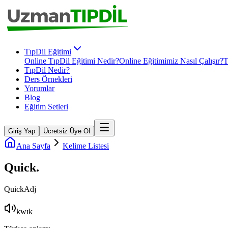
TıpDil Eğitimi
Online TıpDil Eğitimi Nedir?
Online Eğitimimiz Nasıl Çalışır?
T
TıpDil Nedir?
Ders Örnekleri
Yorumlar
Blog
Eğitim Setleri
Giriş Yap
Ücretsiz Üye Ol
Ana Sayfa
Kelime Listesi
Quick
.
Quick
Adj
kwɪk