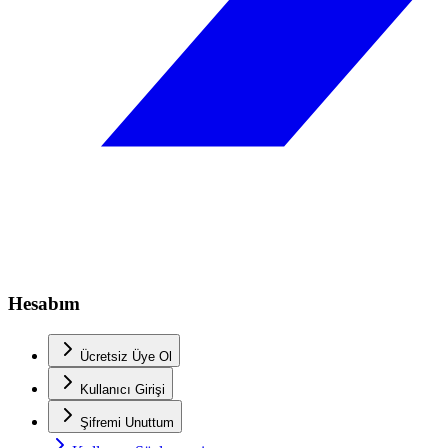
Hesabım
Ücretsiz Üye Ol
Kullanıcı Girişi
Şifremi Unuttum