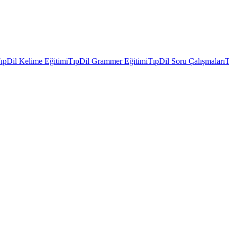
ıpDil Kelime Eğitimi
TıpDil Grammer Eğitimi
TıpDil Soru Çalışmaları
T