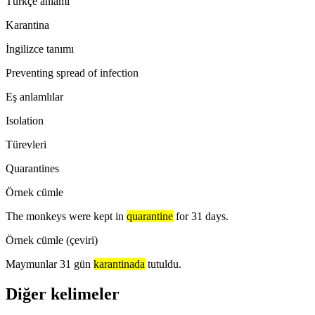
Türkçe anlamı
Karantina
İngilizce tanımı
Preventing spread of infection
Eş anlamlılar
Isolation
Türevleri
Quarantines
Örnek cümle
The monkeys were kept in
quarantine
for 31 days.
Örnek cümle (çeviri)
Maymunlar 31 gün
karantinada
tutuldu.
Diğer kelimeler