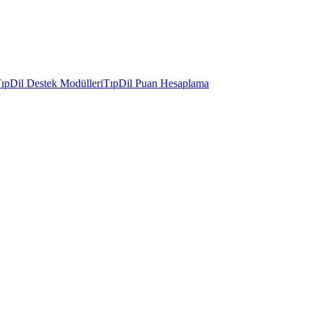
ıpDil Destek Modülleri
TıpDil Puan Hesaplama