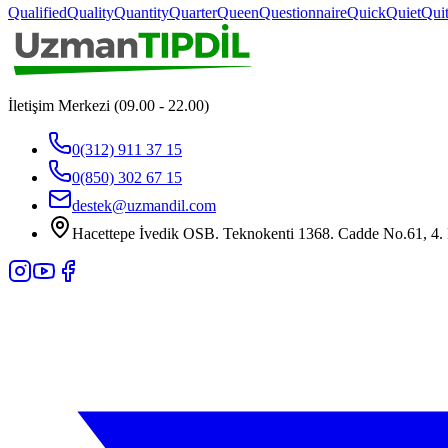
Qualified
Quality
Quantity
Quarter
Queen
Questionnaire
Quick
Quiet
Qui
İletişim Merkezi (09.00 - 22.00)
0(312) 911 37 15
0(850) 302 67 15
destek@uzmandil.com
Hacettepe İvedik OSB. Teknokenti 1368. Cadde No.61, 4