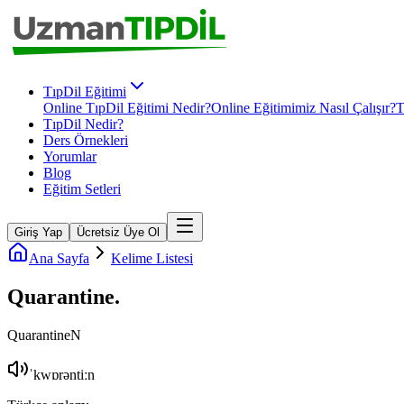
TıpDil Eğitimi
Online TıpDil Eğitimi Nedir?
Online Eğitimimiz Nasıl Çalışır?
T
TıpDil Nedir?
Ders Örnekleri
Yorumlar
Blog
Eğitim Setleri
Giriş Yap
Ücretsiz Üye Ol
Ana Sayfa
Kelime Listesi
Quarantine
.
Quarantine
N
ˈkwɒrəntiːn