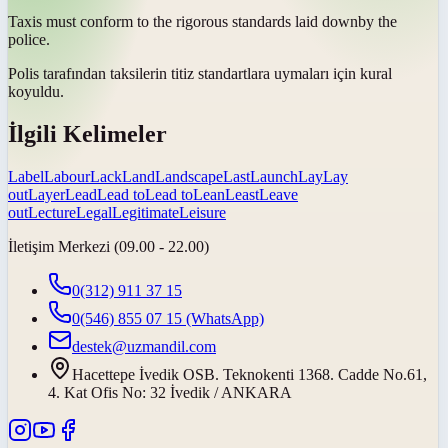
Taxis must conform to the rigorous standards
laid down
by the
police.
Polis tarafından taksilerin titiz standartlara uymaları için
kural
koyuldu
.
İlgili Kelimeler
Label
Labour
Lack
Land
Landscape
Last
Launch
Lay
Lay
out
Layer
Lead
Lead to
Lead to
Lean
Least
Leave
out
Lecture
Legal
Legitimate
Leisure
İletişim Merkezi (09.00 - 22.00)
0(312) 911 37 15
0(546) 855 07 15
(WhatsApp)
destek@uzmandil.com
Hacettepe İvedik OSB. Teknokenti 1368. Cadde No.61,
4. Kat Ofis No: 32 İvedik / ANKARA