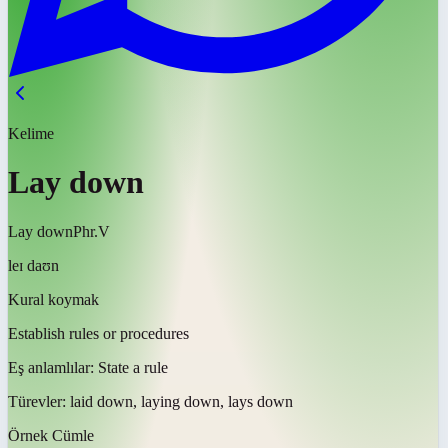
Kelime
Lay down
Lay down
Phr.V
leɪ daʊn
Kural koymak
Establish rules or procedures
Eş anlamlılar:
State a rule
Türevler:
laid down, laying down, lays down
Örnek Cümle