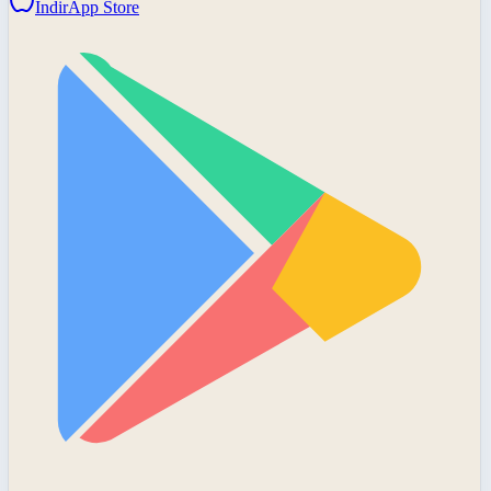
İndir
App Store