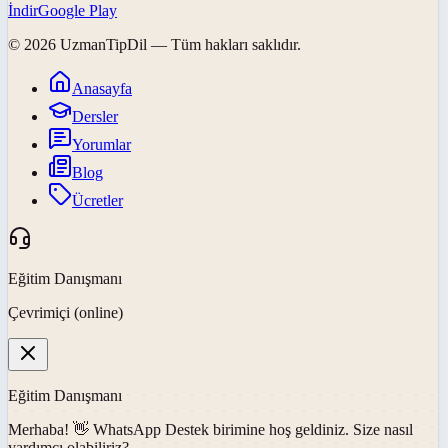
İndir
Google Play
©
2026
UzmanTipDil
— Tüm hakları saklıdır.
Anasayfa
Dersler
Yorumlar
Blog
Ücretler
Eğitim Danışmanı
Çevrimiçi (online)
Eğitim Danışmanı
Merhaba! 👋
WhatsApp Destek
birimine hoş geldiniz. Size nasıl
yardımcı olabiliriz?