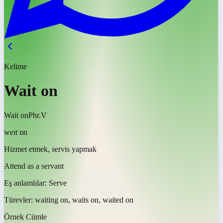
Kelime
Wait on
Wait on
Phr.V
weɪt ɒn
Hizmet etmek, servis yapmak
Attend as a servant
Eş anlamlılar:
Serve
Türevler:
waiting on, waits on, waited on
Örnek Cümle