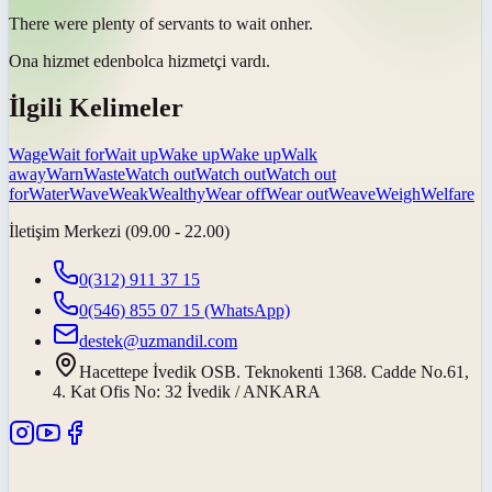
There were plenty of servants to
wait on
her.
Ona
hizmet eden
bolca hizmetçi vardı.
İlgili Kelimeler
Wage
Wait for
Wait up
Wake up
Wake up
Walk
away
Warn
Waste
Watch out
Watch out
Watch out
for
Water
Wave
Weak
Wealthy
Wear off
Wear out
Weave
Weigh
Welfare
İletişim Merkezi (09.00 - 22.00)
0(312) 911 37 15
0(546) 855 07 15
(WhatsApp)
destek@uzmandil.com
Hacettepe İvedik OSB. Teknokenti 1368. Cadde No.61,
4. Kat Ofis No: 32 İvedik / ANKARA