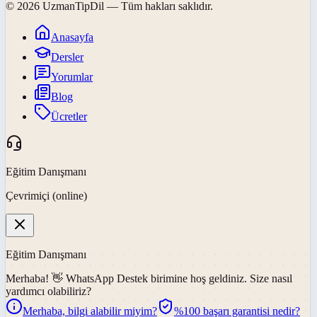
©
2026
UzmanTipDil
— Tüm hakları saklıdır.
Anasayfa
Dersler
Yorumlar
Blog
Ücretler
Eğitim Danışmanı
Çevrimiçi (online)
Eğitim Danışmanı
Merhaba! 👋
WhatsApp Destek
birimine hoş geldiniz. Size nasıl
yardımcı olabiliriz?
Merhaba, bilgi alabilir miyim?
%100 başarı garantisi nedir?