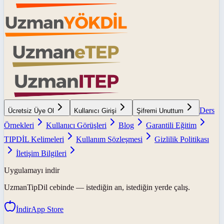
Ders
Ücretsiz Üye Ol
Kullanıcı Girişi
Şifremi Unuttum
Örnekleri
Kullanıcı Görüşleri
Blog
Garantili Eğitim
TIPDİL Kelimeleri
Kullanım Sözleşmesi
Gizlilik Politikası
İletişim Bilgileri
Uygulamayı indir
UzmanTipDil
cebinde — istediğin an, istediğin yerde çalış.
İndir
App Store