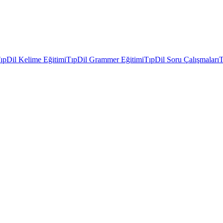
ıpDil Kelime Eğitimi
TıpDil Grammer Eğitimi
TıpDil Soru Çalışmaları
T