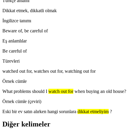
Türkçe anlamı
Dikkat etmek, dikkatli olmak
İngilizce tanımı
Beware of, be careful of
Eş anlamlılar
Be careful of
Türevleri
watched out for, watches out for, watching out for
Örnek cümle
What problems should I
watch out for
when buying an old house?
Örnek cümle (çeviri)
Eski bir ev satın alırken hangi sorunlara
dikkat etmeliyim
?
Diğer kelimeler