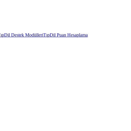
ıpDil Destek Modülleri
TıpDil Puan Hesaplama