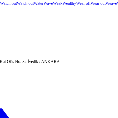
Watch out
Watch out
Water
Wave
Weak
Wealthy
Wear off
Wear out
Weave
. Kat Ofis No: 32 İvedik / ANKARA