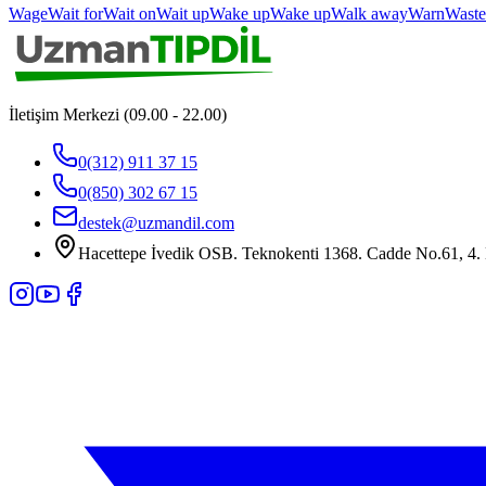
Wage
Wait for
Wait on
Wait up
Wake up
Wake up
Walk away
Warn
Waste
İletişim Merkezi (09.00 - 22.00)
0(312) 911 37 15
0(850) 302 67 15
destek@uzmandil.com
Hacettepe İvedik OSB. Teknokenti 1368. Cadde No.61, 4