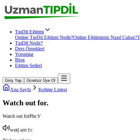
TıpDil Eğitimi
Online TıpDil Eğitimi Nedir?
Online Eğitimimiz Nasıl Çalışır?
T
TıpDil Nedir?
Ders Örnekleri
Yorumlar
Blog
Eğitim Setleri
Giriş Yap
Ücretsiz Üye Ol
Ana Sayfa
Kelime Listesi
Watch out for
.
Watch out for
Phr.V
wɒtʃ aʊt fɔː