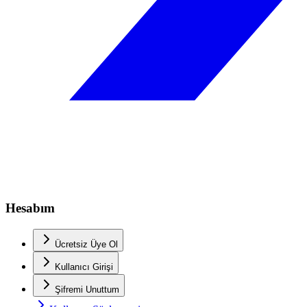
Hesabım
Ücretsiz Üye Ol
Kullanıcı Girişi
Şifremi Unuttum