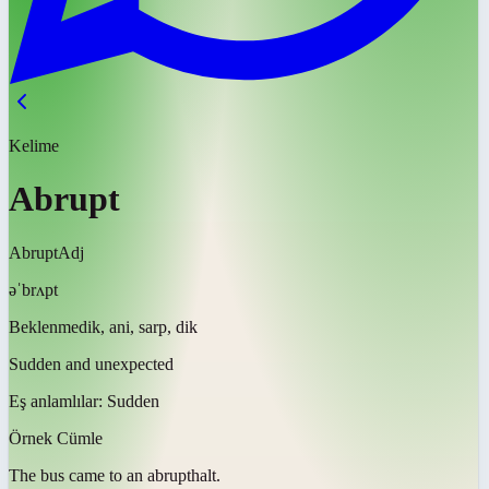
Kelime
Abrupt
Abrupt
Adj
əˈbrʌpt
Beklenmedik, ani, sarp, dik
Sudden and unexpected
Eş anlamlılar:
Sudden
Örnek Cümle
The bus came to an
abrupt
halt.