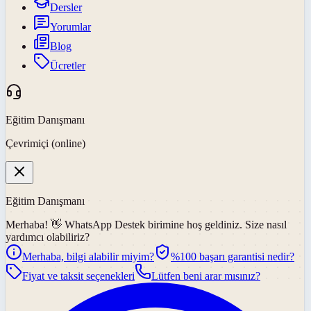
Dersler
Yorumlar
Blog
Ücretler
Eğitim Danışmanı
Çevrimiçi (online)
Eğitim Danışmanı
Merhaba! 👋
WhatsApp Destek
birimine hoş geldiniz. Size nasıl
yardımcı olabiliriz?
Merhaba, bilgi alabilir miyim?
%100 başarı garantisi nedir?
Fiyat ve taksit seçenekleri
Lütfen beni arar mısınız?