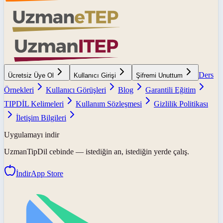
Ders
Ücretsiz Üye Ol
Kullanıcı Girişi
Şifremi Unuttum
Örnekleri
Kullanıcı Görüşleri
Blog
Garantili Eğitim
TIPDİL Kelimeleri
Kullanım Sözleşmesi
Gizlilik Politikası
İletişim Bilgileri
Uygulamayı indir
UzmanTipDil
cebinde — istediğin an, istediğin yerde çalış.
İndir
App Store