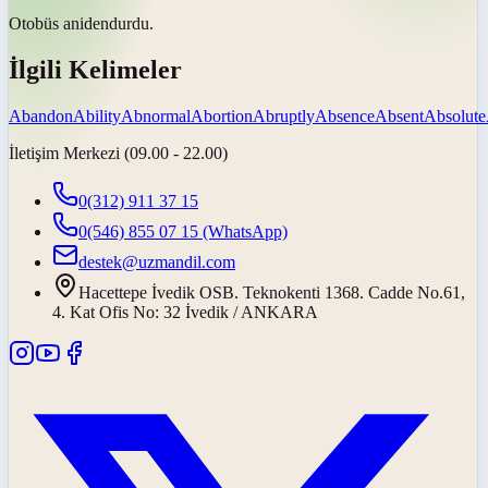
Otobüs
aniden
durdu.
İlgili Kelimeler
Abandon
Ability
Abnormal
Abortion
Abruptly
Absence
Absent
Absolute
İletişim Merkezi (09.00 - 22.00)
0(312) 911 37 15
0(546) 855 07 15
(WhatsApp)
destek@uzmandil.com
Hacettepe İvedik OSB. Teknokenti 1368. Cadde No.61,
4. Kat Ofis No: 32 İvedik / ANKARA