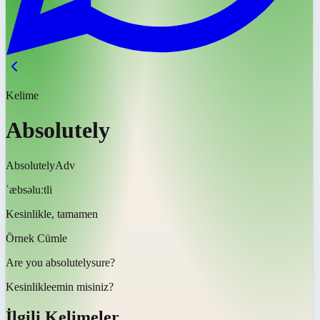
Kelime
Absolutely
Absolutely
Adv
ˈæbsəluːtli
Kesinlikle, tamamen
Örnek Cümle
Are you
absolutely
sure?
Kesinlikle
emin misiniz?
İlgili Kelimeler