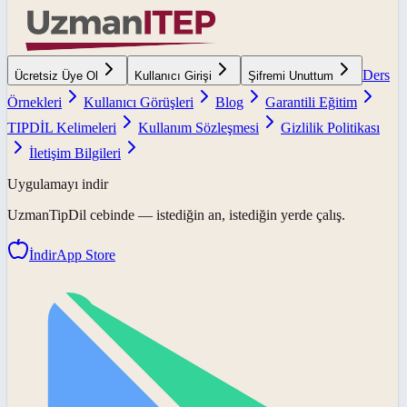
Ders
Ücretsiz Üye Ol
Kullanıcı Girişi
Şifremi Unuttum
Örnekleri
Kullanıcı Görüşleri
Blog
Garantili Eğitim
TIPDİL Kelimeleri
Kullanım Sözleşmesi
Gizlilik Politikası
İletişim Bilgileri
Uygulamayı indir
UzmanTipDil
cebinde — istediğin an, istediğin yerde çalış.
İndir
App Store