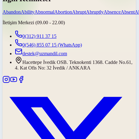
Abandon
Ability
Abnormal
Abortion
Abrupt
Abruptly
Absence
Absent
A
İletişim Merkezi (09.00 - 22.00)
0(312) 911 37 15
0(546) 855 07 15
(WhatsApp)
destek@uzmandil.com
Hacettepe İvedik OSB. Teknokenti 1368. Cadde No.61,
4. Kat Ofis No: 32 İvedik / ANKARA