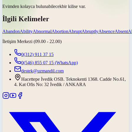
Evimden kolayca
bulunabilecek
bir kilise var.
İlgili Kelimeler
Abandon
Ability
Abnormal
Abortion
Abrupt
Abruptly
Absence
Absent
A
İletişim Merkezi (09.00 - 22.00)
0(312) 911 37 15
0(546) 855 07 15
(WhatsApp)
destek@uzmandil.com
Hacettepe İvedik OSB. Teknokenti 1368. Cadde No.61,
4. Kat Ofis No: 32 İvedik / ANKARA