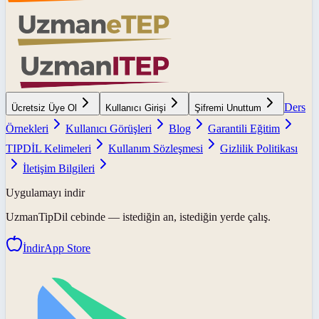
Ders
Ücretsiz Üye Ol
Kullanıcı Girişi
Şifremi Unuttum
Örnekleri
Kullanıcı Görüşleri
Blog
Garantili Eğitim
TIPDİL Kelimeleri
Kullanım Sözleşmesi
Gizlilik Politikası
İletişim Bilgileri
Uygulamayı indir
UzmanTipDil
cebinde — istediğin an, istediğin yerde çalış.
İndir
App Store