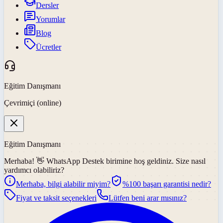
Dersler
Yorumlar
Blog
Ücretler
Eğitim Danışmanı
Çevrimiçi (online)
Eğitim Danışmanı
Merhaba! 👋
WhatsApp Destek
birimine hoş geldiniz. Size nasıl
yardımcı olabiliriz?
Merhaba, bilgi alabilir miyim?
%100 başarı garantisi nedir?
Fiyat ve taksit seçenekleri
Lütfen beni arar mısınız?