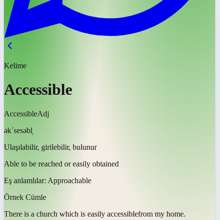
Kelime
Accessible
Accessible
Adj
əkˈsesəbl̩
Ulaşılabilir, girilebilir, bulunur
Able to be reached or easily obtained
Eş anlamlılar:
Approachable
Örnek Cümle
There is a church which is easily
accessible
from my home.