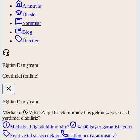
Anasayfa
Dersler
Yorumlar
Blog
Ücretler
Eğitim Danışmanı
Çevrimiçi (online)
Eğitim Danışmanı
Merhaba! 👋
WhatsApp Destek
birimine hoş geldiniz. Size nasıl
yardımcı olabiliriz?
Merhaba, bilgi alabilir miyim?
%100 başarı garantisi nedir?
Fiyat ve taksit seçenekleri
Lütfen beni arar mısınız?