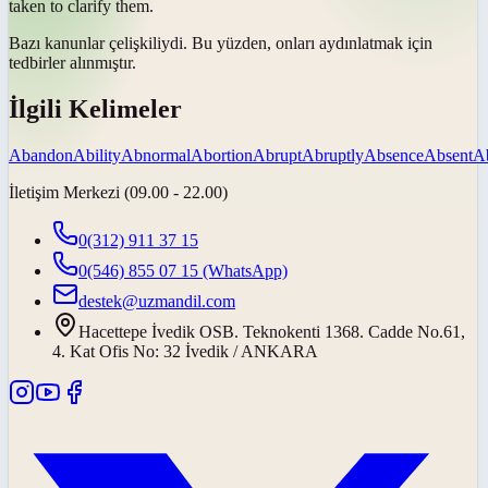
taken to clarify them.
Bazı kanunlar çelişkiliydi.
Bu yüzden
, onları aydınlatmak için
tedbirler alınmıştır.
İlgili Kelimeler
Abandon
Ability
Abnormal
Abortion
Abrupt
Abruptly
Absence
Absent
A
İletişim Merkezi (09.00 - 22.00)
0(312) 911 37 15
0(546) 855 07 15
(WhatsApp)
destek@uzmandil.com
Hacettepe İvedik OSB. Teknokenti 1368. Cadde No.61,
4. Kat Ofis No: 32 İvedik / ANKARA