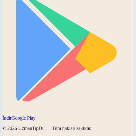
İndir
Google Play
©
2026
UzmanTipDil
— Tüm hakları saklıdır.