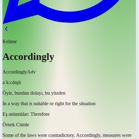
Kelime
Accordingly
Accordingly
Adv
əˈkɔːdɪŋli
Öyle, bundan dolayı, bu yüzden
In a way that is suitable or right for the situation
Eş anlamlılar:
Therefore
Örnek Cümle
Some of the laws were contradictory.
Accordingly
, measures were