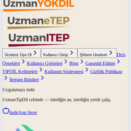
Ders
Ücretsiz Üye Ol
Kullanıcı Girişi
Şifremi Unuttum
Örnekleri
Kullanıcı Görüşleri
Blog
Garantili Eğitim
TIPDİL Kelimeleri
Kullanım Sözleşmesi
Gizlilik Politikası
İletişim Bilgileri
Uygulamayı indir
UzmanTipDil
cebinde — istediğin an, istediğin yerde çalış.
İndir
App Store