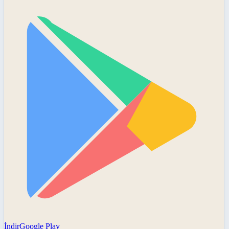
İndir
Google Play