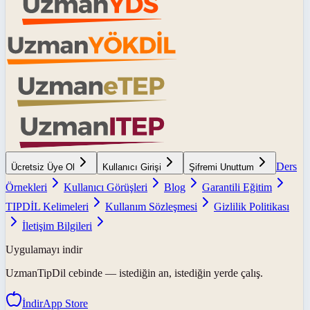
Ders
Ücretsiz Üye Ol
Kullanıcı Girişi
Şifremi Unuttum
Örnekleri
Kullanıcı Görüşleri
Blog
Garantili Eğitim
TIPDİL Kelimeleri
Kullanım Sözleşmesi
Gizlilik Politikası
İletişim Bilgileri
Uygulamayı indir
UzmanTipDil
cebinde — istediğin an, istediğin yerde çalış.
İndir
App Store