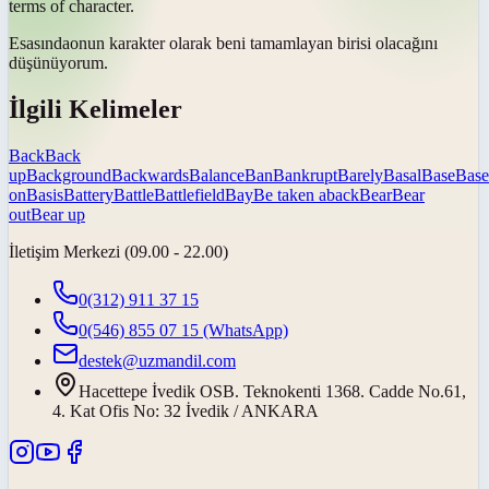
terms of character.
Esasında
onun karakter olarak beni tamamlayan birisi olacağını
düşünüyorum.
İlgili Kelimeler
Back
Back
up
Background
Backwards
Balance
Ban
Bankrupt
Barely
Basal
Base
Base
on
Basis
Battery
Battle
Battlefield
Bay
Be taken aback
Bear
Bear
out
Bear up
İletişim Merkezi (09.00 - 22.00)
0(312) 911 37 15
0(546) 855 07 15
(WhatsApp)
destek@uzmandil.com
Hacettepe İvedik OSB. Teknokenti 1368. Cadde No.61,
4. Kat Ofis No: 32 İvedik / ANKARA