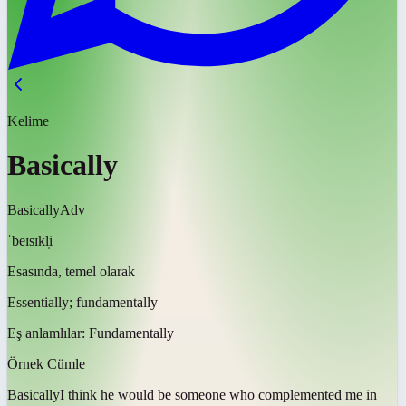
Kelime
Basically
Basically
Adv
ˈbeɪsɪkl̩i
Esasında, temel olarak
Essentially; fundamentally
Eş anlamlılar:
Fundamentally
Örnek Cümle
Basically
I think he would be someone who complemented me in