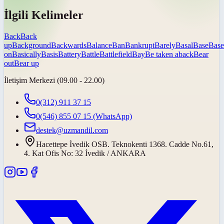
İlgili Kelimeler
Back
Back
up
Background
Backwards
Balance
Ban
Bankrupt
Barely
Basal
Base
Base
on
Basically
Basis
Battery
Battle
Battlefield
Bay
Be taken aback
Bear
out
Bear up
İletişim Merkezi (09.00 - 22.00)
0(312) 911 37 15
0(546) 855 07 15
(WhatsApp)
destek@uzmandil.com
Hacettepe İvedik OSB. Teknokenti 1368. Cadde No.61,
4. Kat Ofis No: 32 İvedik / ANKARA