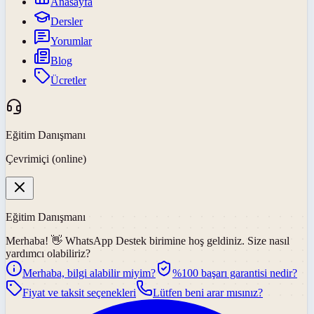
Anasayfa
Dersler
Yorumlar
Blog
Ücretler
Eğitim Danışmanı
Çevrimiçi (online)
Eğitim Danışmanı
Merhaba! 👋
WhatsApp Destek
birimine hoş geldiniz. Size nasıl
yardımcı olabiliriz?
Merhaba, bilgi alabilir miyim?
%100 başarı garantisi nedir?
Fiyat ve taksit seçenekleri
Lütfen beni arar mısınız?