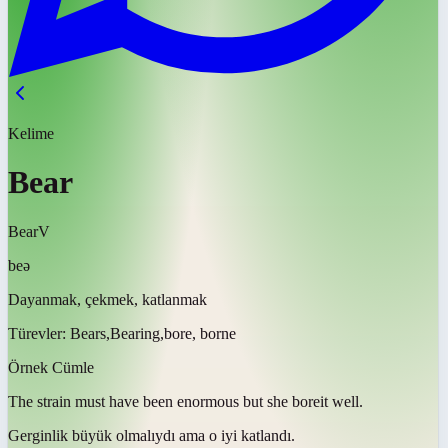
Kelime
Bear
Bear
V
beə
Dayanmak, çekmek, katlanmak
Türevler:
Bears,Bearing,bore, borne
Örnek Cümle
The strain must have been enormous but she
bore
it well.
Gerginlik büyük olmalıydı ama o iyi
katlandı
.