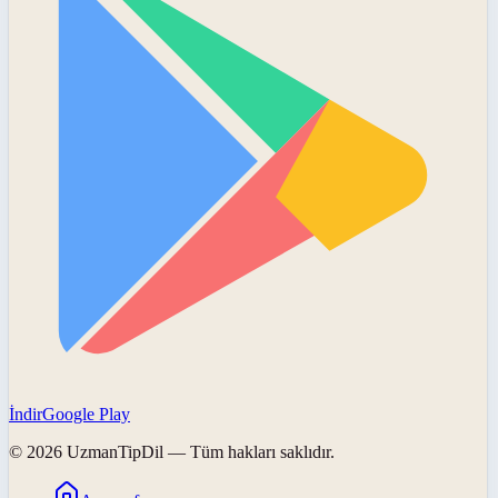
İndir
Google Play
©
2026
UzmanTipDil
— Tüm hakları saklıdır.