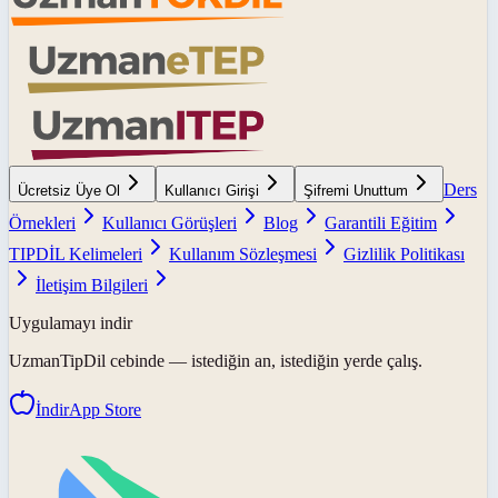
Ders
Ücretsiz Üye Ol
Kullanıcı Girişi
Şifremi Unuttum
Örnekleri
Kullanıcı Görüşleri
Blog
Garantili Eğitim
TIPDİL Kelimeleri
Kullanım Sözleşmesi
Gizlilik Politikası
İletişim Bilgileri
Uygulamayı indir
UzmanTipDil
cebinde — istediğin an, istediğin yerde çalış.
İndir
App Store